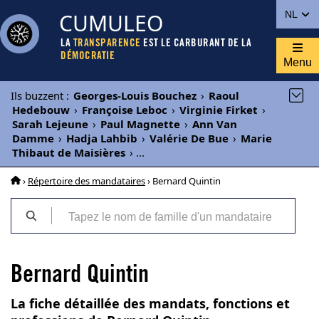
CUMULEO
NL
LA
TRANSPARENCE
EST LE CARBURANT DE LA
DÉMOCRATIE
Menu
Ils buzzent
:
Georges-Louis Bouchez
›
Raoul
Hedebouw
›
Françoise Leboc
›
Virginie Firket
›
Sarah Lejeune
›
Paul Magnette
›
Ann Van
Damme
›
Hadja Lahbib
›
Valérie De Bue
›
Marie
Thibaut de Maisières
›
...
›
Répertoire des mandataires
› Bernard Quintin
Bernard Quintin
La fiche détaillée des mandats, fonctions et