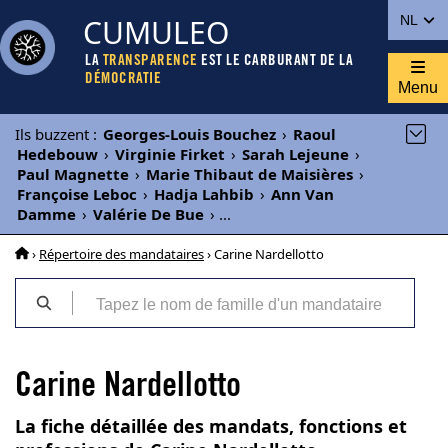
CUMULEO
NL
LA
TRANSPARENCE
EST LE CARBURANT DE LA
DÉMOCRATIE
Menu
Ils buzzent
:
Georges-Louis Bouchez
›
Raoul
Hedebouw
›
Virginie Firket
›
Sarah Lejeune
›
Paul Magnette
›
Marie Thibaut de Maisières
›
Françoise Leboc
›
Hadja Lahbib
›
Ann Van
Damme
›
Valérie De Bue
›
...
›
Répertoire des mandataires
› Carine Nardellotto
Carine Nardellotto
La fiche détaillée des mandats, fonctions et