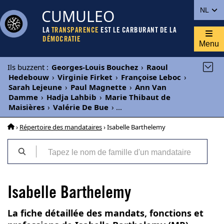
CUMULEO
NL
LA
TRANSPARENCE
EST LE CARBURANT DE LA
DÉMOCRATIE
Menu
Ils buzzent
:
Georges-Louis Bouchez
›
Raoul
Hedebouw
›
Virginie Firket
›
Françoise Leboc
›
Sarah Lejeune
›
Paul Magnette
›
Ann Van
Damme
›
Hadja Lahbib
›
Marie Thibaut de
Maisières
›
Valérie De Bue
›
...
›
Répertoire des mandataires
› Isabelle Barthelemy
Isabelle Barthelemy
La fiche détaillée des mandats, fonctions et