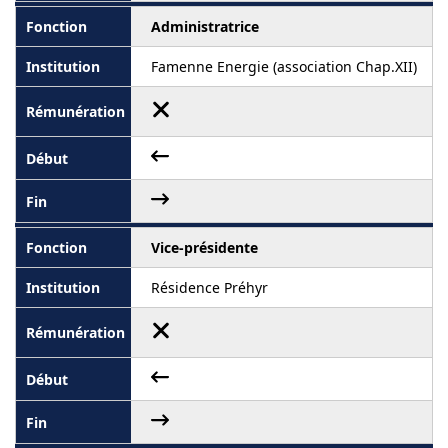
Administratrice
Famenne Energie (association Chap.XII)
Vice-présidente
Résidence Préhyr