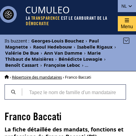
CUMULEO
NL
LA
TRANSPARENCE
EST LE CARBURANT DE LA
DÉMOCRATIE
Menu
Ils buzzent
:
Georges-Louis Bouchez
›
Paul
Magnette
›
Raoul Hedebouw
›
Isabelle Rigaux
›
Valérie De Bue
›
Ann Van Damme
›
Marie
Thibaut de Maisières
›
Bénédicte Lowagie
›
Benoît Cassart
›
Françoise Leboc
›
...
›
Répertoire des mandataires
› Franco Baccati
Franco Baccati
La fiche détaillée des mandats, fonctions et