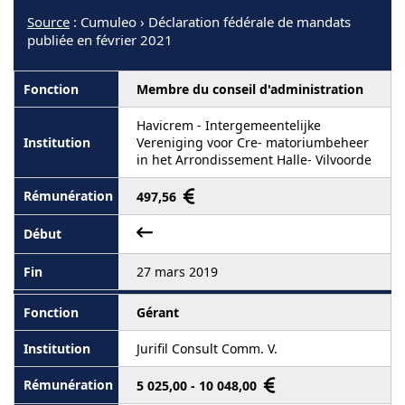
Source
: Cumuleo › Déclaration fédérale de mandats
publiée en février 2021
Membre du conseil d'administration
Havicrem - Intergemeentelijke
Vereniging voor Cre- matoriumbeheer
in het Arrondissement Halle- Vilvoorde
497,56
27 mars 2019
Gérant
Jurifil Consult Comm. V.
5 025,00 - 10 048,00