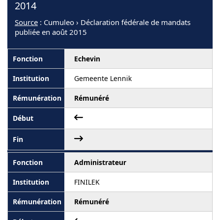
2014
Source
: Cumuleo › Déclaration fédérale de mandats
publiée en août 2015
Echevin
Gemeente Lennik
Rémunéré
Administrateur
FINILEK
Rémunéré