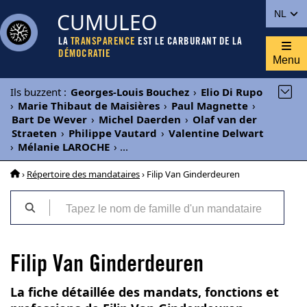
CUMULEO
NL
LA
TRANSPARENCE
EST LE CARBURANT DE LA
DÉMOCRATIE
Menu
Ils buzzent
:
Georges-Louis Bouchez
›
Elio Di Rupo
›
Marie Thibaut de Maisières
›
Paul Magnette
›
Bart De Wever
›
Michel Daerden
›
Olaf van der
Straeten
›
Philippe Vautard
›
Valentine Delwart
›
Mélanie LAROCHE
›
...
›
Répertoire des mandataires
› Filip Van Ginderdeuren
Filip Van Ginderdeuren
La fiche détaillée des mandats, fonctions et