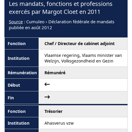
Les mandats, fonctions et professions
exercés par Margot Cloet en 2011
Source
: Cumuleo › Déclaration fédérale de mandats
publiée en août 2012
Chef / Directeur de cabinet adjoint
Vlaamse regering, Vlaams minister van
Welzijn, Volksgezondheid en Gezin
Rémunéré
Trésorier
Ahasverus vzw