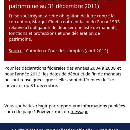
patrimoine au 31 décembre 2011)
En se soustrayant à cette obligation de lutte contre la
corruption, Margot Cloet a enfreint la loi du 2 mai 1995
relative à l'obligation de déposer une liste de mandats,
fonctions et professions et une déclaration de
patrimoine.
Source
: Cumuleo › Cour des comptes (août 2012)
Pour les déclarations fédérales des années 2004 à 2008 et
pour l'année 2013, les dates de début et de fin de mandats
ne sont renseignées que si elles sont différentes du 1er
janvier et du 31 décembre.
Vous souhaitez réagir par rapport aux informations publiées
sur cette page ? Envoyez-moi un
message