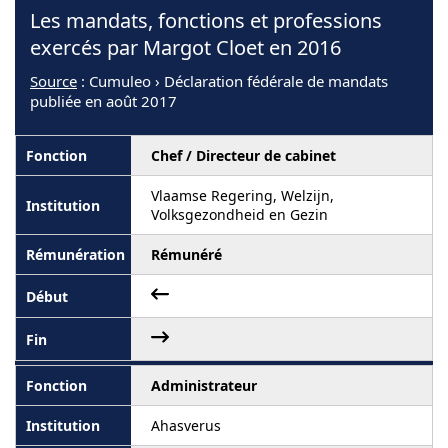
Les mandats, fonctions et professions
exercés par Margot Cloet en 2016
Source
: Cumuleo › Déclaration fédérale de mandats
publiée en août 2017
Chef / Directeur de cabinet
Vlaamse Regering, Welzijn,
Volksgezondheid en Gezin
Rémunéré
Administrateur
Ahasverus