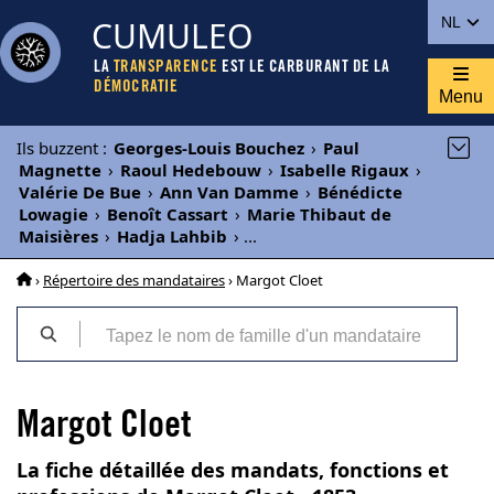
CUMULEO
NL
LA
TRANSPARENCE
EST LE CARBURANT DE LA
DÉMOCRATIE
Menu
Ils buzzent
:
Georges-Louis Bouchez
›
Paul
Magnette
›
Raoul Hedebouw
›
Isabelle Rigaux
›
Valérie De Bue
›
Ann Van Damme
›
Bénédicte
Lowagie
›
Benoît Cassart
›
Marie Thibaut de
Maisières
›
Hadja Lahbib
›
...
›
Répertoire des mandataires
› Margot Cloet
Margot Cloet
La fiche détaillée des mandats, fonctions et