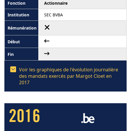
Actionnaire
SEC BVBA
Voir les graphiques de l'évolution journalière
des mandats exercés par Margot Cloet en
2017
2016