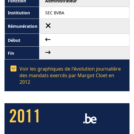
Administrateur
SEC BVBA
Voir les graphiques de l'évolution journalière
des mandats exercés par Margot Cloet en
2012
2011