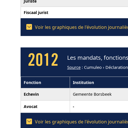
Juriste
Fiscaal jurist
Voir les graphiques de l'évolution journa
2012
Les mandats, fonction
Source
: Cumuleo › Déclaratio
Fonction
Institution
Echevin
Gemeente Borsbeek
Avocat
-
Voir les graphiques de l'évolution journa