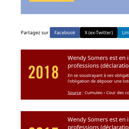
Partagez sur
Facebook
X (ex-Twitter)
Li
Wendy Somers est en in
professions (déclarati
2018
En se soustrayant à ses obligat
l'obligation de déposer une lis
Source
: Cumuleo › Cour des co
Wendy Somers est en in
professions (déclarati