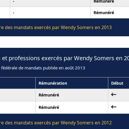
-
Rémunéré
-
Rémunéré
lière des mandats exercés par Wendy Somers en 2013
s et professions exercés par Wendy Somers en 2
n fédérale de mandats publiée en août 2013
Rémunération
Début
Rémunéré
Rémunéré
lière des mandats exercés par Wendy Somers en 2012