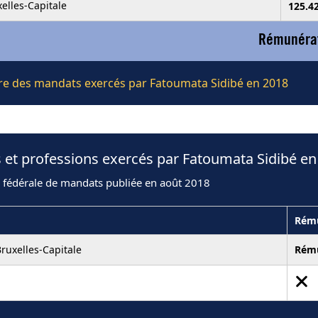
elles-Capitale
125.4
Rémunérat
ière des mandats exercés par Fatoumata Sidibé en 2018
 et professions exercés par Fatoumata Sidibé en
n fédérale de mandats publiée en août 2018
Rému
ruxelles-Capitale
Rém