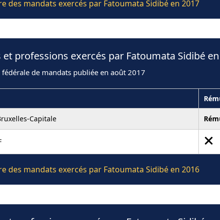
ière des mandats exercés par Fatoumata Sidibé en 2017
 et professions exercés par Fatoumata Sidibé en
n fédérale de mandats publiée en août 2017
Rému
ruxelles-Capitale
Rém
F
ière des mandats exercés par Fatoumata Sidibé en 2016