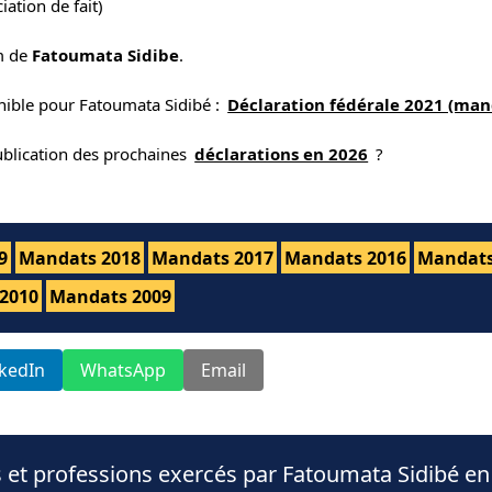
iation de fait)
m de
Fatoumata Sidibe
.
nible pour Fatoumata Sidibé :
Déclaration fédérale 2021 (man
publication des prochaines
déclarations en 2026
?
9
Mandats 2018
Mandats 2017
Mandats 2016
Mandats
2010
Mandats 2009
nkedIn
WhatsApp
Email
 et professions exercés par Fatoumata Sidibé en