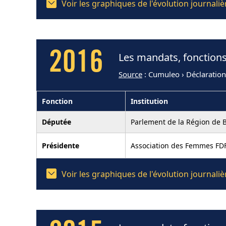
Voir les graphiques de l'évolution journal
2016
Les mandats, fonctions
Source
: Cumuleo › Déclaratio
Fonction
Institution
Députée
Parlement de la Région de B
Présidente
Association des Femmes FD
Voir les graphiques de l'évolution journal