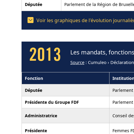
Députée
Parlement de la Région de Bruxell
Voir les graphiques de l'évolution journal
2013
Les mandats, fonctions
Source
: Cumuleo › Déclaratio
Fonction
Institutio
Députée
Parlement 
Présidente du Groupe FDF
Parlement 
Administratrice
Conseil d
Présidente
Femmes F