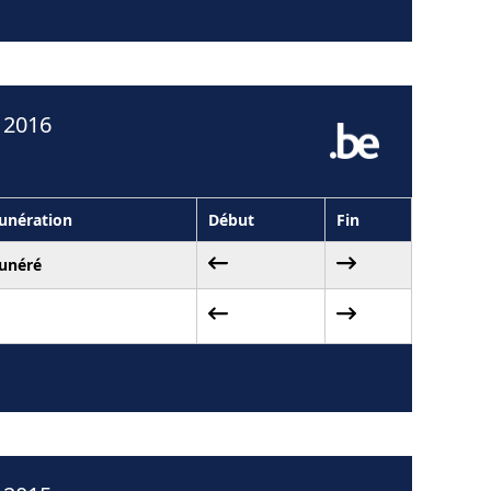
 2016
nération
Début
Fin
unéré