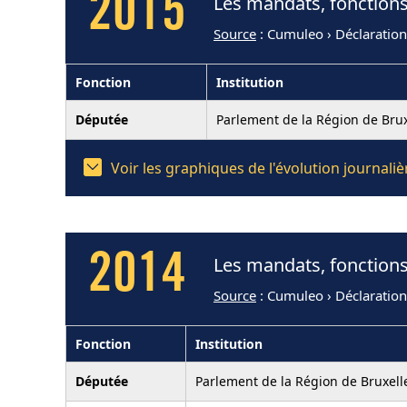
2015
Les mandats, fonctions
Source
: Cumuleo › Déclaratio
Fonction
Institution
Députée
Parlement de la Région de Brux
Voir les graphiques de l'évolution journal
2014
Les mandats, fonctions
Source
: Cumuleo › Déclaratio
Fonction
Institution
Députée
Parlement de la Région de Bruxell