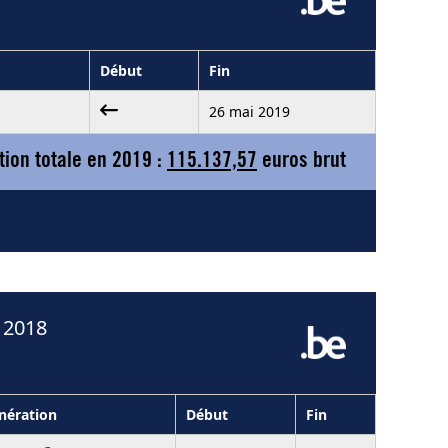
Début
Fin
26 mai 2019
ion totale en 2019 :
115.137,57
euros brut
 2018
ération
Début
Fin