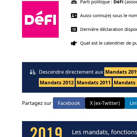
Parti politique :
DéFi
(assoc
Aussi connu(e) sous le no
Dernière déclaration dispo
Quel est le calendrier de 
Descendre directement aux
Mandats 201
Mandats 2012
Mandats 2011
Mandats 
Partagez sur
Facebook
X (ex-Twitter)
Li
2019
Les mandats, fonctions