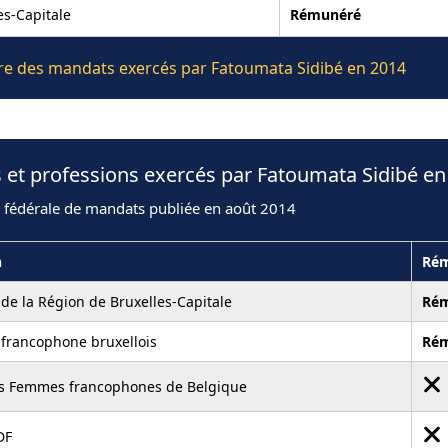
es-Capitale
Rémunéré
ière des mandats exercés par Fatoumata Sidibé en 2014
 et professions exercés par Fatoumata Sidibé en
n fédérale de mandats publiée en août 2014
n
Rém
de la Région de Bruxelles-Capitale
Ré
francophone bruxellois
Ré
es Femmes francophones de Belgique
DF