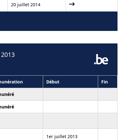
20 juillet 2014
 2013
unération
Début
Fin
munéré
munéré
1er juillet 2013