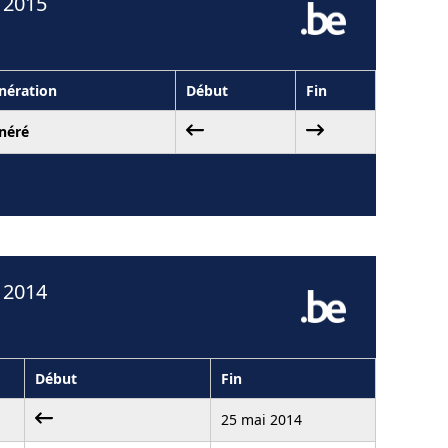
 2015
ération
Début
Fin
néré
 2014
Début
Fin
25 mai 2014