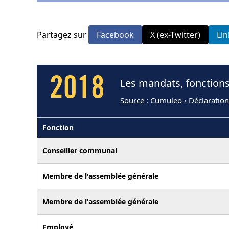
Partagez sur
Facebook
X (ex-Twitter)
Li
2018
Les mandats, fonction
Source
: Cumuleo › Déclaratio
Fonction
Conseiller communal
Membre de l'assemblée générale
Membre de l'assemblée générale
Employé