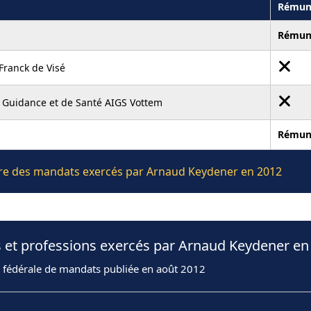
Rémun
Rémun
ranck de Visé
e Guidance et de Santé AIGS Vottem
Rémun
lière des mandats exercés par Arnaud Keydener en 2012
s et professions exercés par Arnaud Keydener en
n fédérale de mandats publiée en août 2012