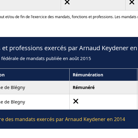
ut et/ou de fin de l'exercice des mandats, fonctions et professions. Les mandats
s et professions exercés par Arnaud Keydener en
n fédérale de mandats publiée en août 2015
ion
Rémunération
 de Blégny
Rémunéré
 de Blegny
lière des mandats exercés par Arnaud Keydener en 2014