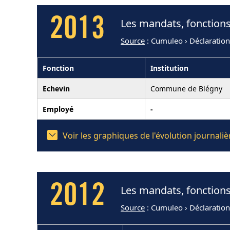
2013
Les mandats, fonction
Source
: Cumuleo › Déclaratio
Fonction
Institution
Echevin
Commune de Blégny
Employé
-
Voir les graphiques de l'évolution journa
2012
Les mandats, fonction
Source
: Cumuleo › Déclaratio