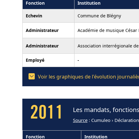
Fonction
Institution
Echevin
Commune de Blégny
Administrateur
Académie de musique César F
Administrateur
Association interrégionale d
Employé
-
Voir les graphiques de l'évolution journa
2011
Les mandats, fonction
Source
: Cumuleo › Déclaratio
Fonction
Institution