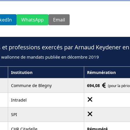
nkedIn
WhatsApp
Email
s et professions exercés par Arnaud Keydener en
n wallonne de mandats publiée en décembre 2019
Institution
Rémunération
Commune de Blegny
694,08
(pour la péri
Intradel
SPI
CHR Citadelle
Rémunéré