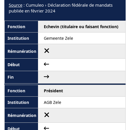
Source
: Cumuleo › Déclaration fédérale de mandats
publiée en février 2024
Echevin (titulaire ou faisant fonction)
Gemeente Zele
Président
AGB Zele