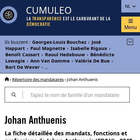
CUMULEO
NL
LA
TRANSPARENCE
EST LE CARBURANT DE LA
DÉMOCRATIE
Menu
Ils buzzent
:
Georges-Louis Bouchez
›
José
Happart
›
Paul Magnette
›
Isabelle Rigaux
›
Benoît Cassart
›
Raoul Hedebouw
›
Bénédicte
Lowagie
›
Ann Van Damme
›
Valérie De Bue
›
Bart De Wever
›
...
›
Répertoire des mandataires
› Johan Anthuenis
Johan Anthuenis
La fiche détaillée des mandats, fonctions et