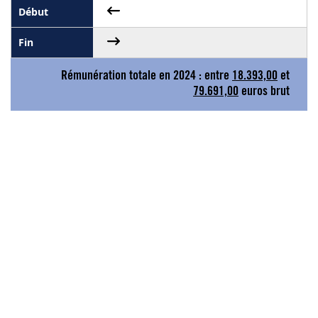
Rémunération totale en 2024 : entre
18.393,00
et
79.691,00
euros brut