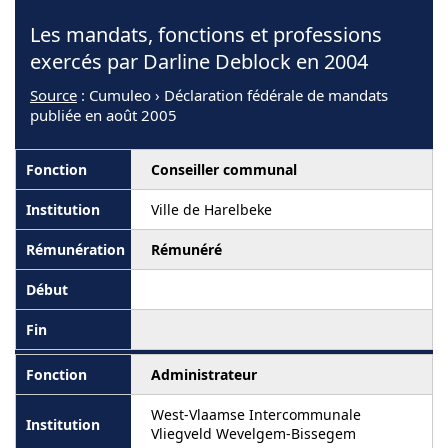
Les mandats, fonctions et professions
exercés par Darline Deblock en 2004
Source
: Cumuleo › Déclaration fédérale de mandats
publiée en août 2005
Conseiller communal
Ville de Harelbeke
Rémunéré
Administrateur
West-Vlaamse Intercommunale
Vliegveld Wevelgem-Bissegem