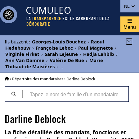
CUMULEO
NL
LA
TRANSPARENCE
EST LE CARBURANT DE LA
DÉMOCRATIE
Menu
Ils buzzent
:
Georges-Louis Bouchez
›
Raoul
Hedebouw
›
Françoise Leboc
›
Paul Magnette
›
Virginie Firket
›
Sarah Lejeune
›
Hadja Lahbib
›
Ann Van Damme
›
Valérie De Bue
›
Marie
Thibaut de Maisières
›
...
›
Répertoire des mandataires
› Darline Deblock
Darline Deblock
La fiche détaillée des mandats, fonctions et