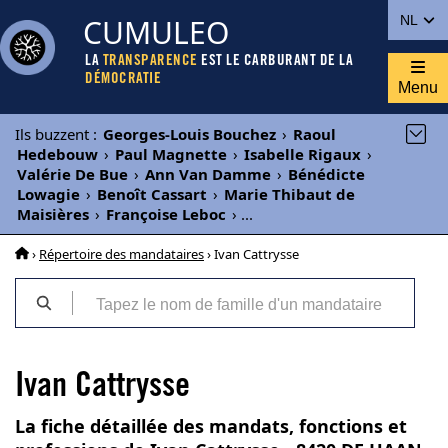
CUMULEO
NL
LA
TRANSPARENCE
EST LE CARBURANT DE LA
DÉMOCRATIE
Menu
Ils buzzent
:
Georges-Louis Bouchez
›
Raoul
Hedebouw
›
Paul Magnette
›
Isabelle Rigaux
›
Valérie De Bue
›
Ann Van Damme
›
Bénédicte
Lowagie
›
Benoît Cassart
›
Marie Thibaut de
Maisières
›
Françoise Leboc
›
...
›
Répertoire des mandataires
› Ivan Cattrysse
Ivan Cattrysse
La fiche détaillée des mandats, fonctions et