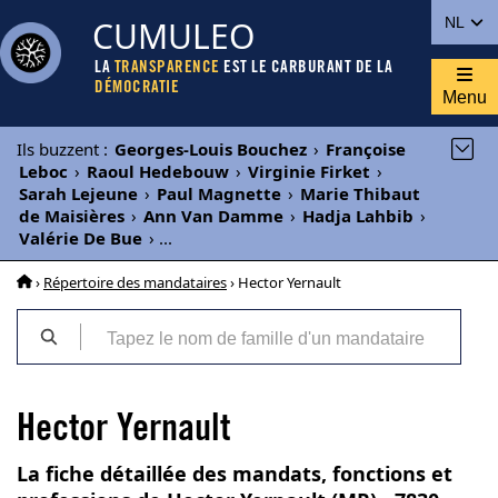
CUMULEO
NL
LA
TRANSPARENCE
EST LE CARBURANT DE LA
DÉMOCRATIE
Menu
Ils buzzent
:
Georges-Louis Bouchez
›
Françoise
Leboc
›
Raoul Hedebouw
›
Virginie Firket
›
Sarah Lejeune
›
Paul Magnette
›
Marie Thibaut
de Maisières
›
Ann Van Damme
›
Hadja Lahbib
›
Valérie De Bue
›
...
›
Répertoire des mandataires
› Hector Yernault
Hector Yernault
La fiche détaillée des mandats, fonctions et