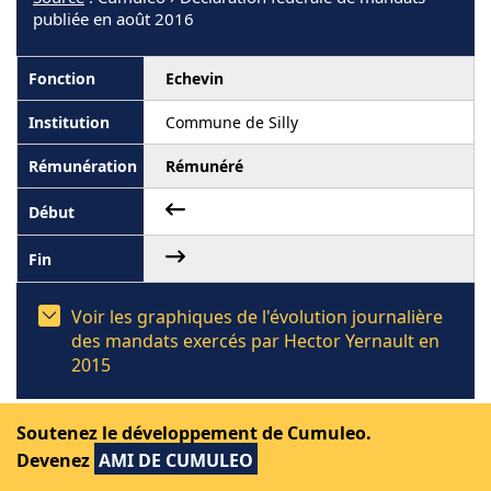
publiée en août 2016
Echevin
Commune de Silly
Rémunéré
Voir les graphiques de l'évolution journalière
des mandats exercés par Hector Yernault en
2015
Soutenez le développement de Cumuleo.
Devenez
AMI DE CUMULEO