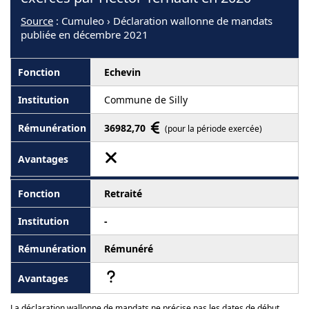
Source
: Cumuleo › Déclaration wallonne de mandats
publiée en décembre 2021
Echevin
Commune de Silly
36982,70
(pour la période exercée)
Retraité
-
Rémunéré
La déclaration wallonne de mandats ne précise pas les dates de début