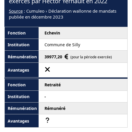
exercés par Hector Yernault en 2022
Source
: Cumuleo › Déclaration wallonne de mandats
publiée en décembre 2023
Echevin
Commune de Silly
39977,20
(pour la période exercée)
Retraité
-
Rémunéré