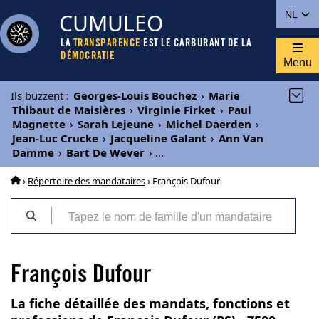
CUMULEO
NL
LA
TRANSPARENCE
EST LE CARBURANT DE LA
DÉMOCRATIE
Menu
Ils buzzent
:
Georges-Louis Bouchez
›
Marie
Thibaut de Maisières
›
Virginie Firket
›
Paul
Magnette
›
Sarah Lejeune
›
Michel Daerden
›
Jean-Luc Crucke
›
Jacqueline Galant
›
Ann Van
Damme
›
Bart De Wever
›
...
›
Répertoire des mandataires
› François Dufour
François Dufour
La fiche détaillée des mandats, fonctions et