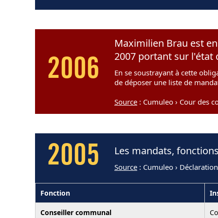
Maximilien Brau est en 
2007 portant sur l'éta
2006
En se soustrayant à cette obliga
de déposer une liste de mandat
Source
: Cumuleo › Cour des c
2005
Les mandats, fonctions
Source
: Cumuleo › Déclaratio
Fonction
In
Conseiller communal
C