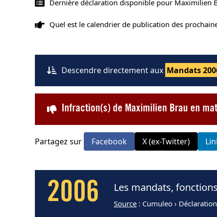
Dernière déclaration disponible pour Maximilien 
Quel est le calendrier de publication des prochai
Descendre directement aux
Mandats 200
Infraction(s) de Maximilien Brau en ma
Partagez sur
Facebook
X (ex-Twitter)
Li
2006
Les mandats, fonctions
Source
: Cumuleo › Déclaratio