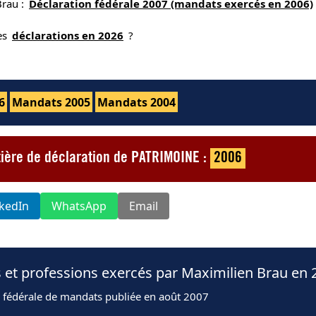
Brau :
Déclaration fédérale 2007 (mandats exercés en 2006)
nes
déclarations en 2026
?
6
Mandats 2005
Mandats 2004
tière de déclaration de PATRIMOINE :
2006
nkedIn
WhatsApp
Email
 et professions exercés par Maximilien Brau en 
n fédérale de mandats publiée en août 2007