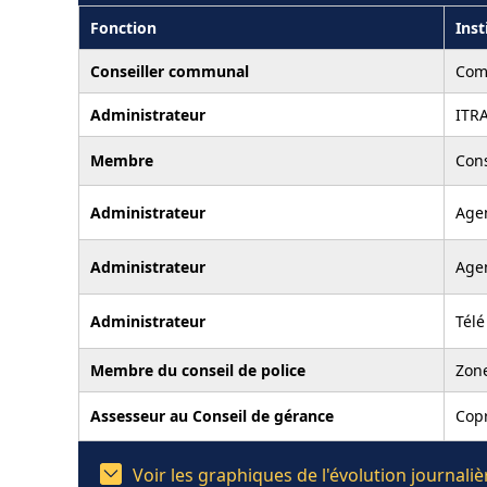
Fonction
Inst
Conseiller communal
Com
Administrateur
ITR
Membre
Cons
Administrateur
Agen
Administrateur
Agen
Administrateur
Tél
Membre du conseil de police
Zon
Assesseur au Conseil de gérance
Cop
Voir les graphiques de l'évolution journal