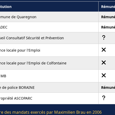
itution
Rémuné
mune de Quaregnon
Rémuné
ADEC
Rémuné
eil Consultatif Sécurité et Prévention
ce locale pour l'Emploi
ce locale pour l'Emploi de Colfontaine
é MB
e de police BORAINE
Rémuné
ropriété ASCOPARC
ière des mandats exercés par Maximilien Brau en 2006