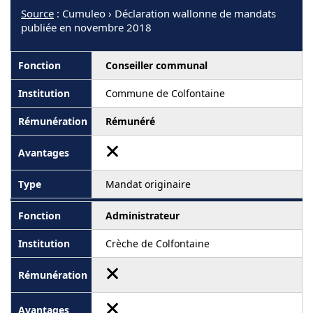
Source
: Cumuleo › Déclaration wallonne de mandats
publiée en novembre 2018
Conseiller communal
Commune de Colfontaine
Rémunéré
Mandat originaire
Administrateur
Crèche de Colfontaine