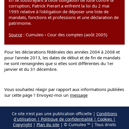
En se soustrayant à cette obligation de lutte contre la
corruption, Patrick Pierart a enfreint la loi du 2 mai
1995 relative à l'obligation de déposer une liste de
mandats, fonctions et professions et une déclaration de
patrimoine.
Source
: Cumuleo › Cour des comptes (août 2005)
Pour les déclarations fédérales des années 2004 à 2008 et
pour l'année 2013, les dates de début et de fin de mandats
ne sont renseignées que si elles sont différentes du 1er
janvier et du 31 décembre.
Vous souhaitez réagir par rapport aux informations publiées
sur cette page ? Envoyez-moi un
message
Ce site n'est pas une publication officielle |
Conditions
d'utilisation | Politique de confidentialité | Cookies |
Copyright
|
Plan du site
| © Cumuleo ™ | Tous droits