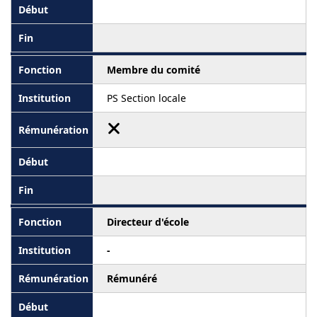
Membre du comité
PS Section locale
Directeur d'école
-
Rémunéré