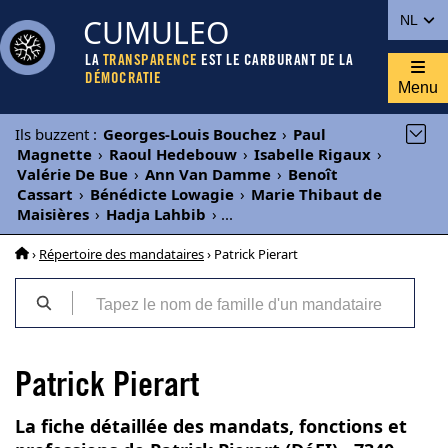
CUMULEO
NL
LA
TRANSPARENCE
EST LE CARBURANT DE LA
DÉMOCRATIE
Menu
Ils buzzent
:
Georges-Louis Bouchez
›
Paul
Magnette
›
Raoul Hedebouw
›
Isabelle Rigaux
›
Valérie De Bue
›
Ann Van Damme
›
Benoît
Cassart
›
Bénédicte Lowagie
›
Marie Thibaut de
Maisières
›
Hadja Lahbib
›
...
›
Répertoire des mandataires
› Patrick Pierart
Patrick Pierart
La fiche détaillée des mandats, fonctions et