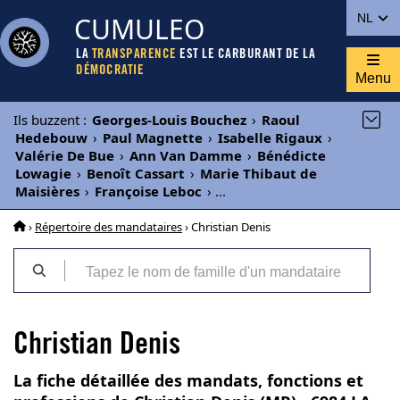
CUMULEO
NL
LA
TRANSPARENCE
EST LE CARBURANT DE LA
DÉMOCRATIE
Menu
Ils buzzent
:
Georges-Louis Bouchez
›
Raoul
Hedebouw
›
Paul Magnette
›
Isabelle Rigaux
›
Valérie De Bue
›
Ann Van Damme
›
Bénédicte
Lowagie
›
Benoît Cassart
›
Marie Thibaut de
Maisières
›
Françoise Leboc
›
...
›
Répertoire des mandataires
› Christian Denis
Christian Denis
La fiche détaillée des mandats, fonctions et