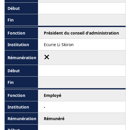
Président du conseil d'administration
Ecurie Li Skiron
Employé
-
Rémunéré