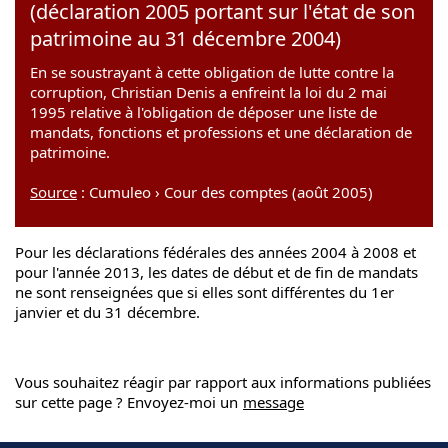
(déclaration 2005 portant sur l'état de son
patrimoine au 31 décembre 2004)
En se soustrayant à cette obligation de lutte contre la
corruption, Christian Denis a enfreint la loi du 2 mai
1995 relative à l'obligation de déposer une liste de
mandats, fonctions et professions et une déclaration de
patrimoine.
Source
: Cumuleo › Cour des comptes (août 2005)
Pour les déclarations fédérales des années 2004 à 2008 et
pour l'année 2013, les dates de début et de fin de mandats
ne sont renseignées que si elles sont différentes du 1er
janvier et du 31 décembre.
Vous souhaitez réagir par rapport aux informations publiées
sur cette page ? Envoyez-moi un
message