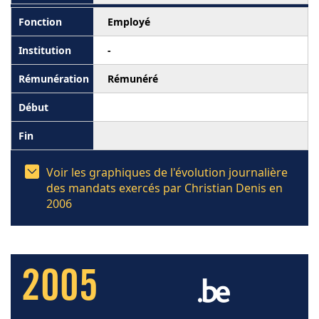
Employé
-
Rémunéré
Voir les graphiques de l'évolution journalière
des mandats exercés par Christian Denis en
2006
2005