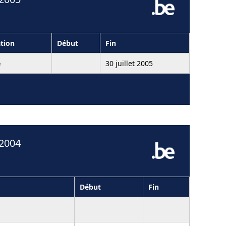
tion
Début
Fin
é
30 juillet 2005
 2004
Début
Fin