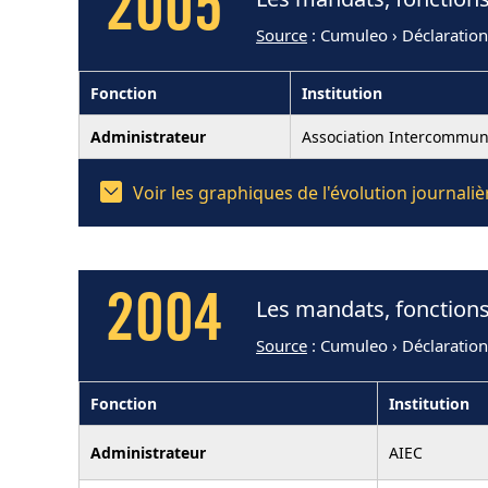
2005
Source
: Cumuleo › Déclaratio
Fonction
Institution
Administrateur
Association Intercommun
Voir les graphiques de l'évolution journal
2004
Les mandats, fonctions
Source
: Cumuleo › Déclaratio
Fonction
Institution
Administrateur
AIEC