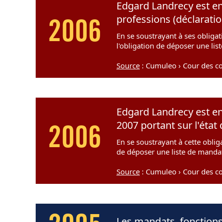
Edgard Landrecy est en
professions (déclarati
2006
En se soustrayant à ses obligat
l'obligation de déposer une lis
Source
: Cumuleo › Cour des c
Edgard Landrecy est en
2007 portant sur l'éta
2006
En se soustrayant à cette obliga
de déposer une liste de mandat
Source
: Cumuleo › Cour des c
Les mandats, fonctions