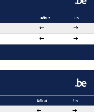
Début
Fin
Début
Fin