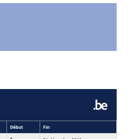
Début
Fin