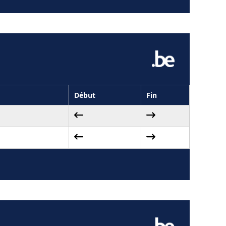
Début
Fin