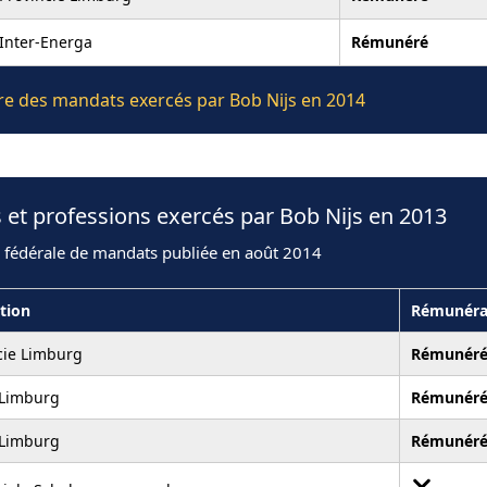
Inter-Energa
Rémunéré
ière des mandats exercés par Bob Nijs en 2014
 et professions exercés par Bob Nijs en 2013
n fédérale de mandats publiée en août 2014
ution
Rémunéra
cie Limburg
Rémunér
 Limburg
Rémunér
 Limburg
Rémunér