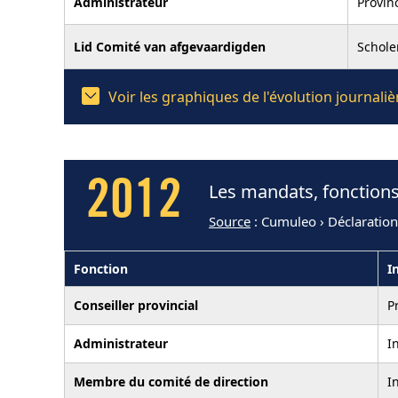
Administrateur
Provin
Lid Comité van afgevaardigden
Schole
Voir les graphiques de l'évolution journal
2012
Les mandats, fonctions
Source
: Cumuleo › Déclaratio
Fonction
I
Conseiller provincial
P
Administrateur
I
Membre du comité de direction
I