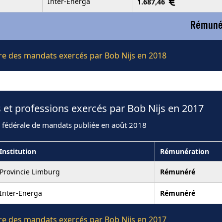
Inter-Energa
1.687,46
Rémunér
ière des mandats exercés par Bob Nijs en 2018
 et professions exercés par Bob Nijs en 2017
n fédérale de mandats publiée en août 2018
Institution
Rémunération
Provincie Limburg
Rémunéré
Inter-Energa
Rémunéré
ière des mandats exercés par Bob Nijs en 2017