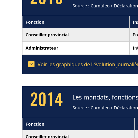
Source
: Cumuleo › Déclaratio
Fonction
In
Conseiller provincial
Pr
Administrateur
In
Voir les graphiques de l'évolution journal
2014
Les mandats, fonctions
Source
: Cumuleo › Déclaratio
Fonction
Conseiller provincial