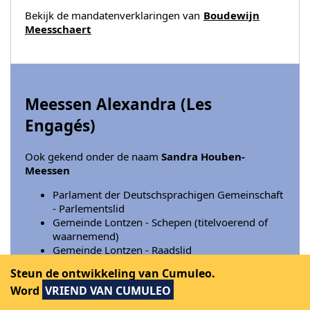
Bekijk de mandatenverklaringen van
Boudewijn
Meesschaert
Meessen Alexandra (
Les
Engagés
)
Ook gekend onder de naam
Sandra Houben-
Meessen
Parlament der Deutschsprachigen Gemeinschaft
- Parlementslid
Gemeinde Lontzen - Schepen (titelvoerend of
waarnemend)
Gemeinde Lontzen - Raadslid
Gemeinde Lontzen - Mitglied des Ausschusses
Steun de ontwikkeling van Cumuleo.
für Soziales, Gesundheit, Familie, Tierwohl,
Word
VRIEND VAN CUMULEO
Kinderbetreuung und Sport
...