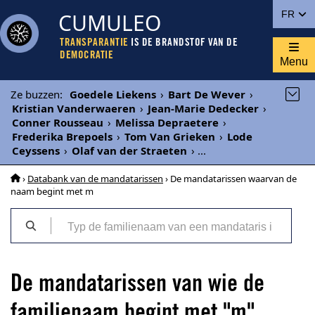
CUMULEO
FR
TRANSPARANTIE
IS DE BRANDSTOF VAN DE
DEMOCRATIE
Menu
Ze buzzen
:
Goedele Liekens
›
Bart De Wever
›
Kristian Vanderwaeren
›
Jean-Marie Dedecker
›
Conner Rousseau
›
Melissa Depraetere
›
Frederika Brepoels
›
Tom Van Grieken
›
Lode
Ceyssens
›
Olaf van der Straeten
›
...
›
Databank van de mandatarissen
› De mandatarissen waarvan de
naam begint met m
De mandatarissen van wie de
familienaam begint met "m"