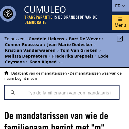
CUMULEO
FR
TRANSPARANTIE
IS DE BRANDSTOF VAN DE
DEMOCRATIE
Menu
Ze buzzen
:
Goedele Liekens
›
Bart De Wever
›
Conner Rousseau
›
Jean-Marie Dedecker
›
Kristian Vanderwaeren
›
Tom Van Grieken
›
Melissa Depraetere
›
Frederika Brepoels
›
Lode
Ceyssens
›
Koen Algoed
›
...
›
Databank van de mandatarissen
› De mandatarissen waarvan de
naam begint met m
De mandatarissen van wie de
familienaam begint met "m"