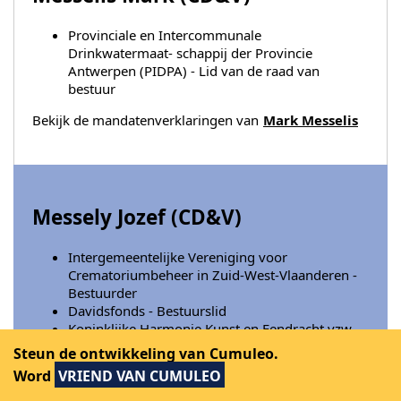
Provinciale en Intercommunale
Drinkwatermaat- schappij der Provincie
Antwerpen (PIDPA) - Lid van de raad van
bestuur
Bekijk de mandatenverklaringen van
Mark Messelis
Messely Jozef (
CD&V
)
Intergemeentelijke Vereniging voor
Crematoriumbeheer in Zuid-West-Vlaanderen -
Bestuurder
Davidsfonds - Bestuurslid
Koninklijke Harmonie Kunst en Eendracht vzw -
Bestuurder
Steun de ontwikkeling van Cumuleo.
Word
VRIEND VAN CUMULEO
Bekijk de mandatenverklaringen van
Jozef Messely