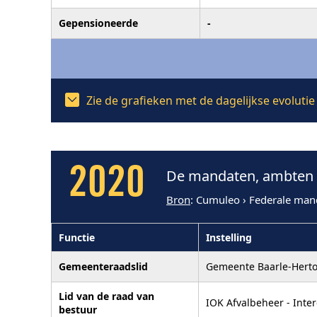
Gepensioneerde
-
Zie de grafieken met de dagelijkse evoluti
2020
De mandaten, ambten e
Bron
: Cumuleo › Federale man
Functie
Instelling
Gemeenteraadslid
Gemeente Baarle-Hert
Lid van de raad van
IOK Afvalbeheer - Int
bestuur