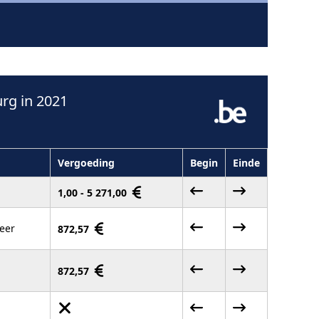
rg in 2021
Vergoeding
Begin
Einde
1,00 - 5 271,00
eer
872,57
872,57