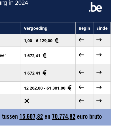
rg in 2024
Vergoeding
Begin
Einde
1,00 - 6 129,00
eer
1 672,41
1 672,41
12 262,00 - 61 301,00
: tussen
15.607,82
en
70.774,82
euro bruto