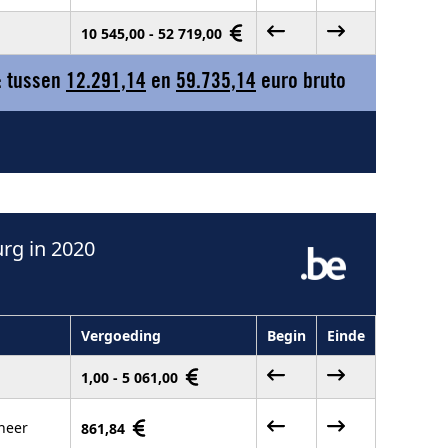
10 545,00 - 52 719,00
: tussen
12.291,14
en
59.735,14
euro bruto
rg in 2020
Vergoeding
Begin
Einde
1,00 - 5 061,00
heer
861,84