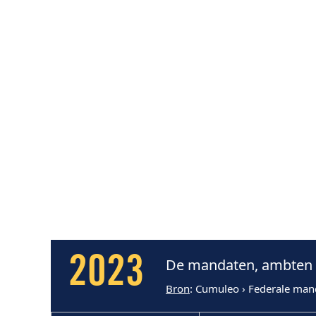
2023
De mandaten, ambten e
Bron
: Cumuleo › Federale man