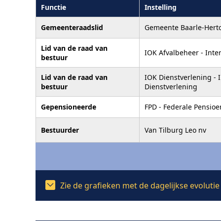
Functie
Instelling
Gemeenteraadslid
Gemeente Baarle-Hert
Lid van de raad van
IOK Afvalbeheer - Int
bestuur
Lid van de raad van
IOK Dienstverlening -
bestuur
Dienstverlening
Gepensioneerde
FPD - Federale Pensioe
Bestuurder
Van Tilburg Leo nv
Zie de grafieken met de dagelijkse evoluti