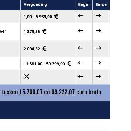
Vergoeding
Begin
Einde
1,00 - 5 939,00
eer
1 879,55
2 004,52
11 881,00 - 59 399,00
: tussen
15.766,07
en
69.222,07
euro bruto