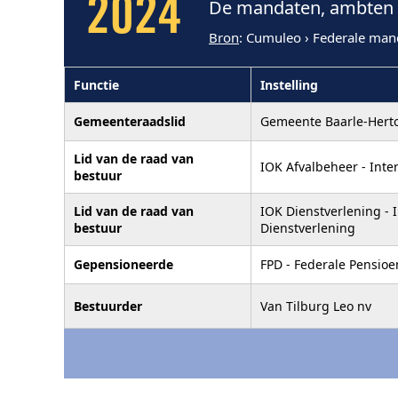
2024
De mandaten, ambten e
Bron
: Cumuleo › Federale man
Functie
Instelling
Gemeenteraadslid
Gemeente Baarle-Hert
Lid van de raad van
IOK Afvalbeheer - Int
bestuur
Lid van de raad van
IOK Dienstverlening -
bestuur
Dienstverlening
Gepensioneerde
FPD - Federale Pensioe
Bestuurder
Van Tilburg Leo nv