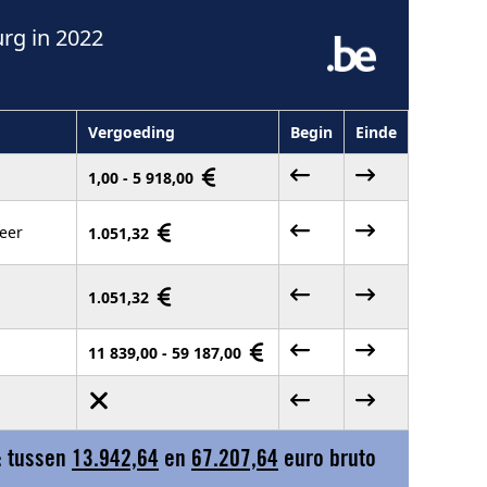
rg in 2022
Vergoeding
Begin
Einde
1,00 - 5 918,00
eer
1.051,32
1.051,32
11 839,00 - 59 187,00
: tussen
13.942,64
en
67.207,64
euro bruto