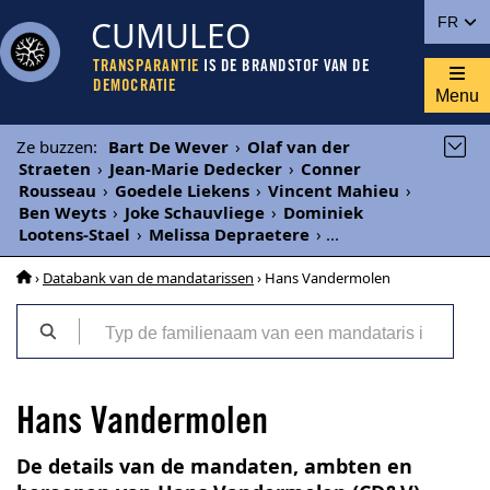
CUMULEO
FR
TRANSPARANTIE
IS DE BRANDSTOF VAN DE
DEMOCRATIE
Menu
Ze buzzen
:
Bart De Wever
›
Olaf van der
Straeten
›
Jean-Marie Dedecker
›
Conner
Rousseau
›
Goedele Liekens
›
Vincent Mahieu
›
Ben Weyts
›
Joke Schauvliege
›
Dominiek
Lootens-Stael
›
Melissa Depraetere
›
...
›
Databank van de mandatarissen
› Hans Vandermolen
Hans Vandermolen
De details van de mandaten, ambten en