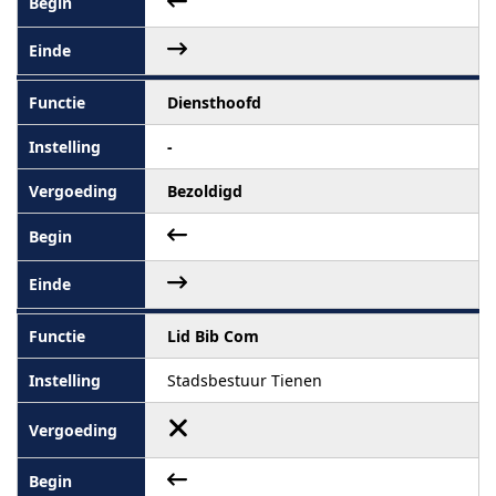
Diensthoofd
-
Bezoldigd
Lid Bib Com
Stadsbestuur Tienen