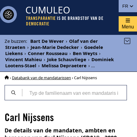
CUMULEO
FR
TRANSPARANTIE
IS DE BRANDSTOF VAN DE
DEMOCRATIE
Menu
Ze buzzen
:
Bart De Wever
›
Olaf van der
Straeten
›
Jean-Marie Dedecker
›
Goedele
Liekens
›
Conner Rousseau
›
Ben Weyts
›
Vincent Mahieu
›
Joke Schauvliege
›
Dominiek
Lootens-Stael
›
Melissa Depraetere
›
...
›
Databank van de mandatarissen
› Carl Nijssens
Carl Nijssens
De details van de mandaten, ambten en