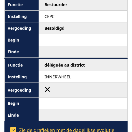
Bestuurder
CEPC
Bezoldigd
déléguée au district
INNERWHEEL
Zie de grafieken met de dagelijkse evolutie