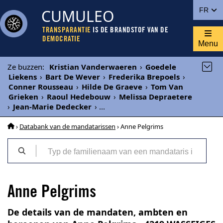
CUMULEO
FR
TRANSPARANTIE
IS DE BRANDSTOF VAN DE
DEMOCRATIE
Menu
Ze buzzen
:
Kristian Vanderwaeren
›
Goedele
Liekens
›
Bart De Wever
›
Frederika Brepoels
›
Conner Rousseau
›
Hilde De Graeve
›
Tom Van
Grieken
›
Raoul Hedebouw
›
Melissa Depraetere
›
Jean-Marie Dedecker
›
...
›
Databank van de mandatarissen
› Anne Pelgrims
Anne Pelgrims
De details van de mandaten, ambten en