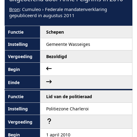
Bron
: Cumuleo › Federale mandatenverklaring
gepubliceerd in augustus 2011
Schepen
Gemeente Wasseiges
Bezoldigd
Lid van de politieraad
Politiezone Charleroi
1 april 2010