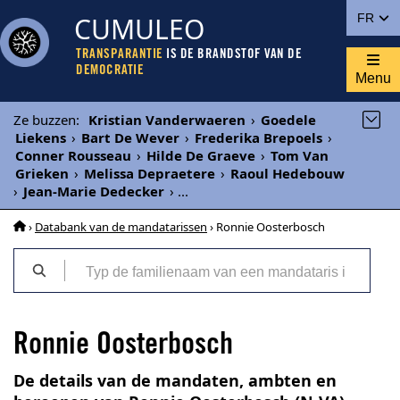
CUMULEO
FR
TRANSPARANTIE
IS DE BRANDSTOF VAN DE
DEMOCRATIE
Menu
Ze buzzen
:
Kristian Vanderwaeren
›
Goedele
Liekens
›
Bart De Wever
›
Frederika Brepoels
›
Conner Rousseau
›
Hilde De Graeve
›
Tom Van
Grieken
›
Melissa Depraetere
›
Raoul Hedebouw
›
Jean-Marie Dedecker
›
...
›
Databank van de mandatarissen
› Ronnie Oosterbosch
Ronnie Oosterbosch
De details van de mandaten, ambten en