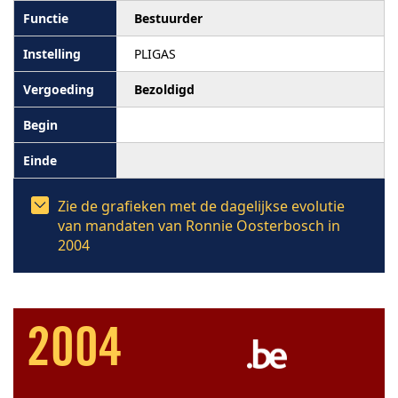
Bestuurder
PLIGAS
Bezoldigd
Zie de grafieken met de dagelijkse evolutie
van mandaten van Ronnie Oosterbosch in
2004
2004