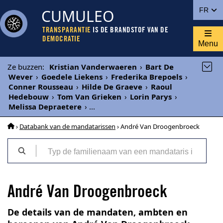
CUMULEO
FR
TRANSPARANTIE
IS DE BRANDSTOF VAN DE
DEMOCRATIE
Menu
Ze buzzen
:
Kristian Vanderwaeren
›
Bart De
Wever
›
Goedele Liekens
›
Frederika Brepoels
›
Conner Rousseau
›
Hilde De Graeve
›
Raoul
Hedebouw
›
Tom Van Grieken
›
Lorin Parys
›
Melissa Depraetere
›
...
›
Databank van de mandatarissen
› André Van Droogenbroeck
André Van Droogenbroeck
De details van de mandaten, ambten en