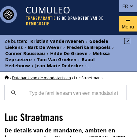
CUMULEO
FR
TRANSPARANTIE
IS DE BRANDSTOF VAN DE
DEMOCRATIE
Menu
Ze buzzen
:
Kristian Vanderwaeren
›
Goedele
Liekens
›
Bart De Wever
›
Frederika Brepoels
›
Conner Rousseau
›
Hilde De Graeve
›
Melissa
Depraetere
›
Tom Van Grieken
›
Raoul
Hedebouw
›
Jean-Marie Dedecker
›
...
›
Databank van de mandatarissen
› Luc Straetmans
Luc Straetmans
De details van de mandaten, ambten en