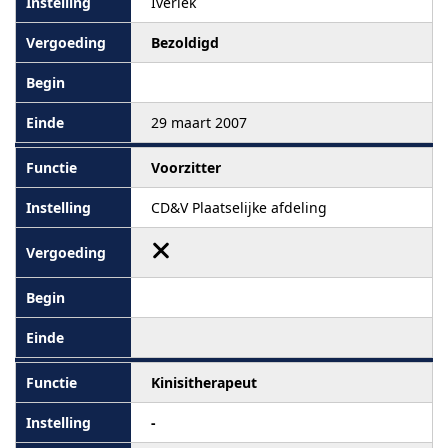
Iverlek
Bezoldigd
29 maart 2007
Voorzitter
CD&V Plaatselijke afdeling
Kinisitherapeut
-