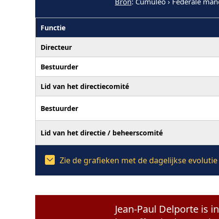
Bron
: Cumuleo › Federale man
Functie
Directeur
Bestuurder
Lid van het directiecomité
Bestuurder
Lid van het directie / beheerscomité
Zie de grafieken met de dagelijkse evoluti
Jean-Paul Delporte is i