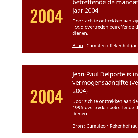
betreffende de mandate
jaar 2004.
2004
Door zich te onttrekken aan zi
1995 overtreden betreffende d
dienen.
Bron
: Cumuleo › Rekenhof (a
Jean-Paul Delporte is i
vermogensaangifte (ve
2004)
2004
Door zich te onttrekken aan dez
1995 overtreden betreffende d
dienen.
Bron
: Cumuleo › Rekenhof (a