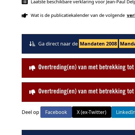
Laatste beschikbare verklaring voor Jean-Paul Del
Wat is de publicatiekalender van de volgende
ver
Ga direct naar de
Mandaten 2008
Manda
Overtreding(en) van met betrekking to
Overtreding(en) van met betrekking t
Deel op
Facebook
X (ex-Twitter)
LinkedI