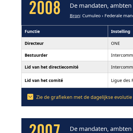
2008
De mandaten, ambten e
Bron
: Cumuleo › Federale man
Functie
Instelling
Directeur
ONE
Bestuurder
Intercommu
Lid van het directiecomité
Intercommu
Lid van het comité
Ligue des F
Zie de grafieken met de dagelijkse evoluti
De mandaten, ambten e