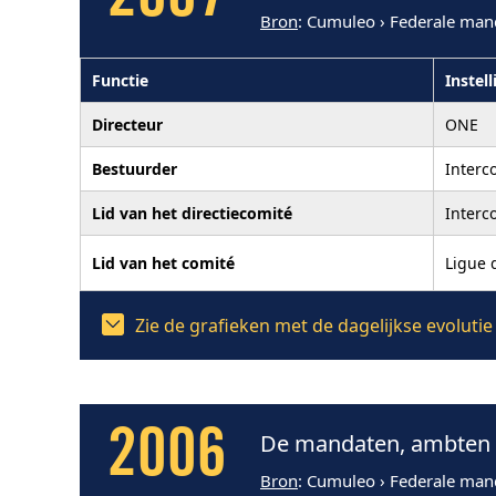
2007
Bron
: Cumuleo › Federale man
Functie
Instell
Directeur
ONE
Bestuurder
Interc
Lid van het directiecomité
Interc
Lid van het comité
Ligue 
Zie de grafieken met de dagelijkse evoluti
2006
De mandaten, ambten e
Bron
: Cumuleo › Federale man