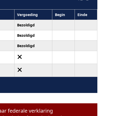
Vergoeding
Begin
Einde
Bezoldigd
Bezoldigd
Bezoldigd
aar federale verklaring