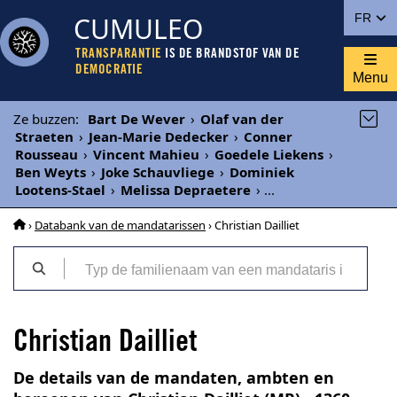
CUMULEO
FR
TRANSPARANTIE
IS DE BRANDSTOF VAN DE
DEMOCRATIE
Menu
Ze buzzen
:
Bart De Wever
›
Olaf van der
Straeten
›
Jean-Marie Dedecker
›
Conner
Rousseau
›
Vincent Mahieu
›
Goedele Liekens
›
Ben Weyts
›
Joke Schauvliege
›
Dominiek
Lootens-Stael
›
Melissa Depraetere
›
...
›
Databank van de mandatarissen
› Christian Dailliet
Christian Dailliet
De details van de mandaten, ambten en