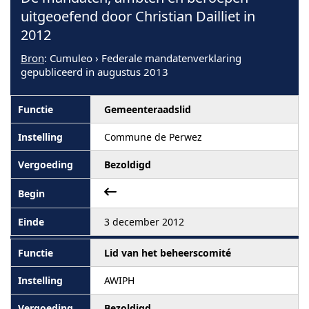
uitgeoefend door Christian Dailliet in
2012
Bron
: Cumuleo › Federale mandatenverklaring
gepubliceerd in augustus 2013
Gemeenteraadslid
Commune de Perwez
Bezoldigd
3 december 2012
Lid van het beheerscomité
AWIPH
Bezoldigd