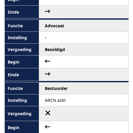
Advocaat
-
Bezoldigd
Bestuurder
ARCN asbl