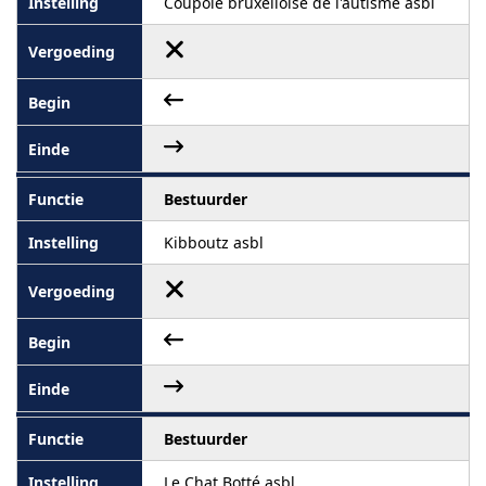
Coupole bruxelloise de l'autisme asbl
Bestuurder
Kibboutz asbl
Bestuurder
Le Chat Botté asbl