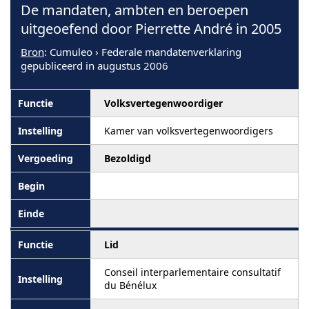
De mandaten, ambten en beroepen
uitgeoefend door Pierrette André in 2005
Bron
: Cumuleo › Federale mandatenverklaring
gepubliceerd in augustus 2006
Volksvertegenwoordiger
Kamer van volksvertegenwoordigers
Bezoldigd
Lid
Conseil interparlementaire consultatif
du Bénélux