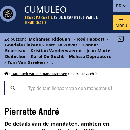
CUMULEO
FR
TRANSPARANTIE
IS DE BRANDSTOF VAN DE
DEMOCRATIE
Menu
Ze buzzen
:
Mohamed Ridouani
›
José Happart
›
Goedele Liekens
›
Bart De Wever
›
Conner
Rousseau
›
Kristian Vanderwaeren
›
Jean-Marie
Dedecker
›
Karel De Gucht
›
Melissa Depraetere
›
Tom Van Grieken
›
...
›
Databank van de mandatarissen
› Pierrette André
Pierrette André
De details van de mandaten, ambten en