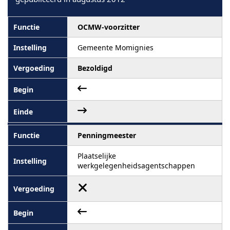
OCMW-voorzitter
Gemeente Momignies
Bezoldigd
Penningmeester
Plaatselijke
werkgelegenheidsagentschappen