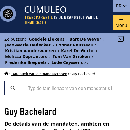
CUMULEO
FR
TRANSPARANTIE
IS DE BRANDSTOF VAN DE
DEMOCRATIE
Menu
Ze buzzen
:
Goedele Liekens
›
Bart De Wever
›
Jean-Marie Dedecker
›
Conner Rousseau
›
Kristian Vanderwaeren
›
Karel De Gucht
›
Melissa Depraetere
›
Tom Van Grieken
›
Frederika Brepoels
›
Lode Ceyssens
›
...
›
Databank van de mandatarissen
› Guy Bachelard
Guy Bachelard
De details van de mandaten, ambten en