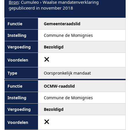
Bron
: Cumuleo › Waalse mandatenverklaring
gepubliceerd in november 2018
Gemeenteraadslid
Commune de Momignies
Bezoldigd
Oorspronkelijk mandaat
OCMW-raadslid
Commune de Momignies
Bezoldigd