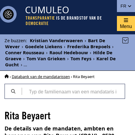
CUMULEO
FR
TRANSPARANTIE
IS DE BRANDSTOF VAN DE
DEMOCRATIE
Menu
Ze buzzen
:
Kristian Vanderwaeren
›
Bart De
Wever
›
Goedele Liekens
›
Frederika Brepoels
›
Conner Rousseau
›
Raoul Hedebouw
›
Hilde De
Graeve
›
Tom Van Grieken
›
Tom Feys
›
Karel De
Gucht
›
...
›
Databank van de mandatarissen
› Rita Beyaert
Rita Beyaert
De details van de mandaten, ambten en