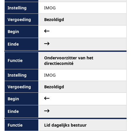
IMOG
Bezoldigd
Ondervoorzitter van het
directiecomité
IMOG
Bezoldigd
Lid dagelijks bestuur