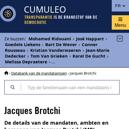
CUMULEO
FR
TRANSPARANTIE
IS DE BRANDSTOF VAN DE
DEMOCRATIE
Menu
Ze buzzen
:
Mohamed Ridouani
›
José Happart
›
Goedele Liekens
›
Bart De Wever
›
Conner
Rousseau
›
Kristian Vanderwaeren
›
Jean-Marie
Dedecker
›
Tom Van Grieken
›
Karel De Gucht
›
Melissa Depraetere
›
...
›
Databank van de mandatarissen
› Jacques Brotchi
Jacques Brotchi
De details van de mandaten, ambten en