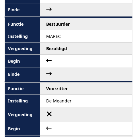
Bestuurder
MAREC
Bezoldigd
Voorzitter
De Meander