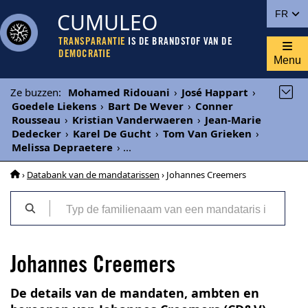
CUMULEO
FR
TRANSPARANTIE
IS DE BRANDSTOF VAN DE
DEMOCRATIE
Menu
Ze buzzen
:
Mohamed Ridouani
›
José Happart
›
Goedele Liekens
›
Bart De Wever
›
Conner
Rousseau
›
Kristian Vanderwaeren
›
Jean-Marie
Dedecker
›
Karel De Gucht
›
Tom Van Grieken
›
Melissa Depraetere
›
...
›
Databank van de mandatarissen
› Johannes Creemers
Johannes Creemers
De details van de mandaten, ambten en