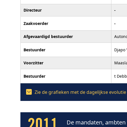
Directeur
-
Zaakvoerder
-
Afgevaardigd bestuurder
Auton
Bestuurder
Djapo
Voorzitter
Maasl
Bestuurder
t Deb
Zie de grafieken met de dagelijkse evolut
2011
De mandaten, ambten e