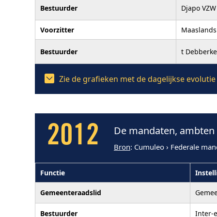
Bestuurder
Djapo VZW
Voorzitter
Maaslands
Bestuurder
t Debberk
Zie de grafieken met de dagelijkse evolut
2012
De mandaten, ambten e
Bron
: Cumuleo › Federale man
Functie
Instel
Gemeenteraadslid
Gemee
Bestuurder
Inter-