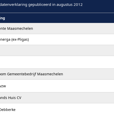
datenverklaring gepubliceerd in augustus 2012
ling
nte Maasmechelen
energa (ex-Pligas)
oom Gemeentebedrijf Maasmechelen
 vzw
ands Huis CV
 Debberke