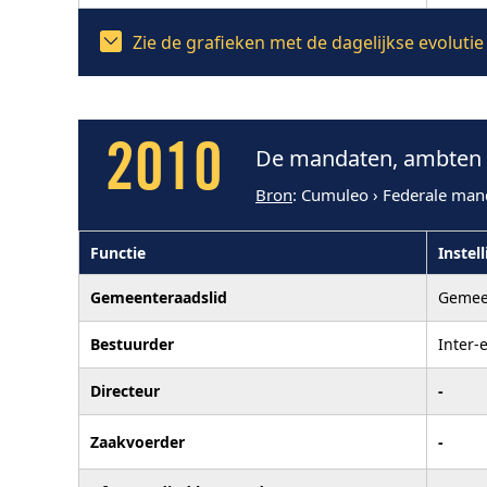
Zie de grafieken met de dagelijkse evolut
2010
De mandaten, ambten e
Bron
: Cumuleo › Federale man
Functie
Instel
Gemeenteraadslid
Gemee
Bestuurder
Inter-
Directeur
-
Zaakvoerder
-