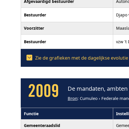
Afgevaardigd bestuurder
Auton
Bestuurder
Djapo
Voorzitter
Maasl
Bestuurder
vzw 't
Zie de grafieken met de dagelijkse evolut
2009
De mandaten, ambten e
Bron
: Cumuleo › Federale man
Functie
Instel
Gemeenteraadslid
Gemee