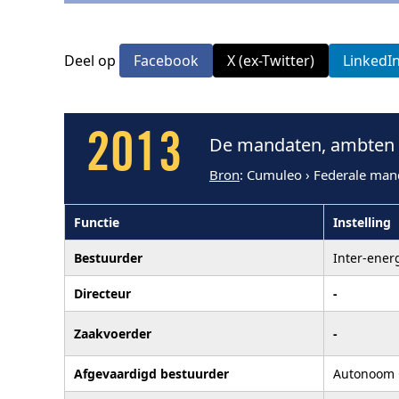
Deel op
Facebook
X (ex-Twitter)
LinkedI
2013
De mandaten, ambten e
Bron
: Cumuleo › Federale man
Functie
Instelling
Bestuurder
Inter-energ
Directeur
-
Zaakvoerder
-
Afgevaardigd bestuurder
Autonoom 