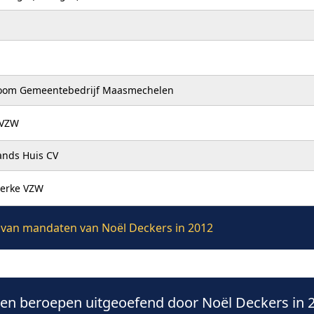
oom Gemeentebedrijf Maasmechelen
 VZW
ands Huis CV
berke VZW
ie van mandaten van Noël Deckers in 2012
n beroepen uitgeoefend door Noël Deckers in 