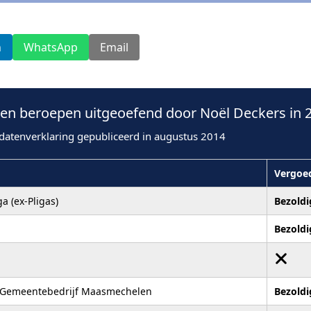
n
WhatsApp
Email
n beroepen uitgeoefend door Noël Deckers in 
datenverklaring gepubliceerd in augustus 2014
Vergoe
a (ex-Pligas)
Bezoldi
Bezoldi
Gemeentebedrijf Maasmechelen
Bezoldi