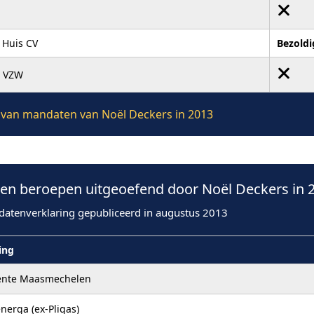
 Huis CV
Bezoldi
e VZW
ie van mandaten van Noël Deckers in 2013
n beroepen uitgeoefend door Noël Deckers in 
datenverklaring gepubliceerd in augustus 2013
ling
nte Maasmechelen
energa (ex-Pligas)