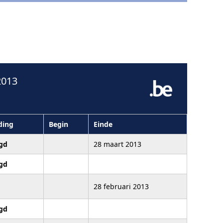
2013
ding
Begin
Einde
gd
28 maart 2013
gd
28 februari 2013
gd