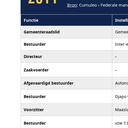
Bron
: Cumuleo › Federale man
Functie
Instel
Gemeenteraadslid
Gemee
Bestuurder
Inter-
Directeur
-
Zaakvoerder
-
Afgevaardigd bestuurder
Auton
Bestuurder
Djapo
Voorzitter
Maasl
Bestuurder
vzw 't