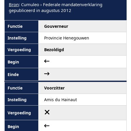
Bron
: Cumuleo › Federale mandatenverklaring
gepubliceerd in augustus 2012
Gouverneur
Provincie Henegouwen
Bezoldigd
Voorzitter
Amis du Hainaut