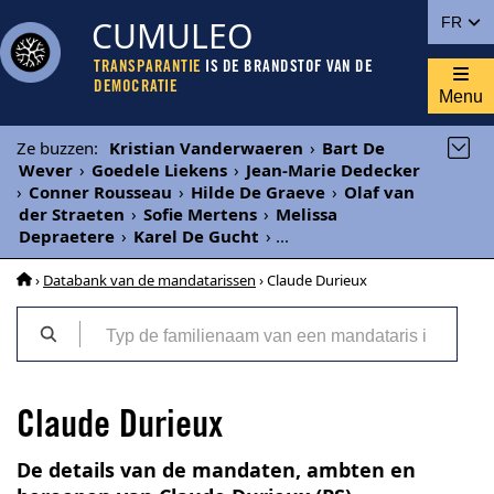
CUMULEO
FR
TRANSPARANTIE
IS DE BRANDSTOF VAN DE
DEMOCRATIE
Menu
Ze buzzen
:
Kristian Vanderwaeren
›
Bart De
Wever
›
Goedele Liekens
›
Jean-Marie Dedecker
›
Conner Rousseau
›
Hilde De Graeve
›
Olaf van
der Straeten
›
Sofie Mertens
›
Melissa
Depraetere
›
Karel De Gucht
›
...
›
Databank van de mandatarissen
› Claude Durieux
Claude Durieux
De details van de mandaten, ambten en