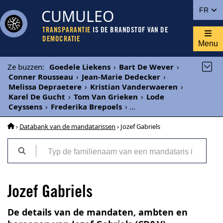
CUMULEO
FR
TRANSPARANTIE
IS DE BRANDSTOF VAN DE
DEMOCRATIE
Menu
Ze buzzen
:
Goedele Liekens
›
Bart De Wever
›
Conner Rousseau
›
Jean-Marie Dedecker
›
Melissa Depraetere
›
Kristian Vanderwaeren
›
Karel De Gucht
›
Tom Van Grieken
›
Lode
Ceyssens
›
Frederika Brepoels
›
...
›
Databank van de mandatarissen
› Jozef Gabriels
Jozef Gabriels
De details van de mandaten, ambten en