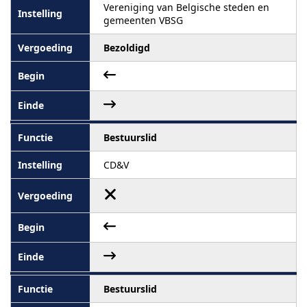
Vereniging van Belgische steden en
gemeenten VBSG
Bezoldigd
Bestuurslid
CD&V
Bestuurslid