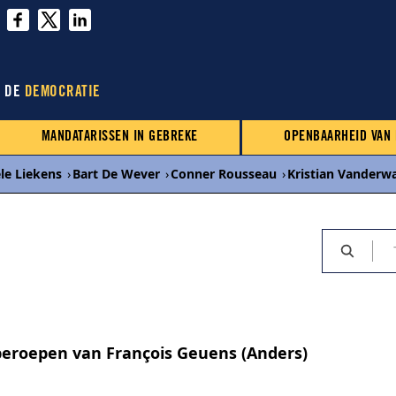
N DE
DEMOCRATIE
MANDATARISSEN IN GEBREKE
OPENBAARHEID VAN
le Liekens
›
Bart De Wever
›
Conner Rousseau
›
Kristian Vanderw
beroepen van François Geuens (Anders)