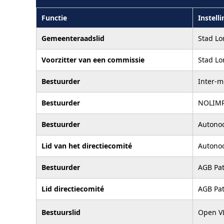
Functie
Instelli
Gemeenteraadslid
Stad L
Voorzitter van een commissie
Stad L
Bestuurder
Inter-m
Bestuurder
NOLIM
Bestuurder
Autonoo
Lid van het directiecomité
Autonoo
Bestuurder
AGB Pa
Lid directiecomité
AGB Pa
Bestuurslid
Open VL