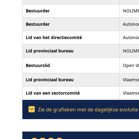
Bestuurder
NOLIM
Bestuurder
Autonoo
Lid van het directiecomité
Autonoo
Lid provinciaal bureau
NOLIM
Bestuurslid
Open VL
Lid provinciaal bureau
Vlaamse
Lid van een sectorcomité
Vlaamse
Zie de grafieken met de dagelijkse evolut