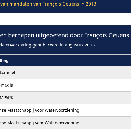
ie van mandaten van François Geuens in 2013
n beroepen uitgeoefend door François Geuens 
datenverklaring gepubliceerd in augustus 2013
lling
 Lommel
r-media
IMPARK
mse Maatschappij voor Watervoorziening
mse Maatschappij voor Watervoorziening