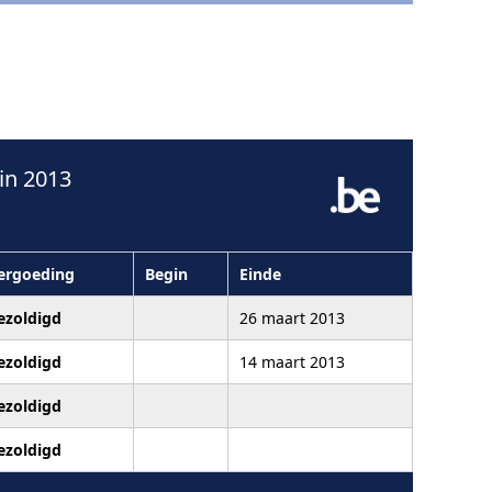
in 2013
ergoeding
Begin
Einde
ezoldigd
26 maart 2013
ezoldigd
14 maart 2013
ezoldigd
ezoldigd