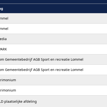
ng
ommel
ommel
edia
PARK
m Gemeentebedrijf AGB Sport en recreatie Lommel
m Gemeentebedrijf AGB Sport en recreatie Lommel
trimonium
trimonium
D plaatselijke afdeling