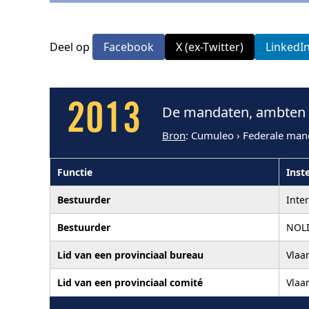
Deel op
Facebook
X (ex-Twitter)
LinkedI
2013
De mandaten, ambten e
Bron
: Cumuleo › Federale man
Functie
Inste
Bestuurder
Inte
Bestuurder
NOL
Lid van een provinciaal bureau
Vlaa
Lid van een provinciaal comité
Vlaa