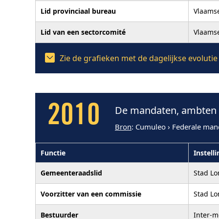
Lid provinciaal bureau
Vlaamse
Lid van een sectorcomité
Vlaamse
Zie de grafieken met de dagelijkse evolut
2010
De mandaten, ambten e
Bron
: Cumuleo › Federale man
Functie
Instelli
Gemeenteraadslid
Stad L
Voorzitter van een commissie
Stad L
Bestuurder
Inter-m