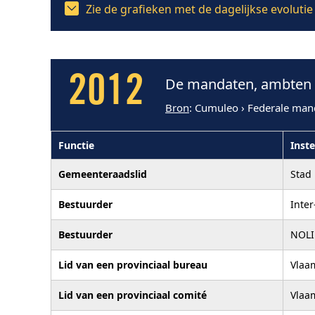
Zie de grafieken met de dagelijkse evolut
2012
De mandaten, ambten e
Bron
: Cumuleo › Federale man
Functie
Inste
Gemeenteraadslid
Stad
Bestuurder
Inte
Bestuurder
NOL
Lid van een provinciaal bureau
Vlaa
Lid van een provinciaal comité
Vlaa