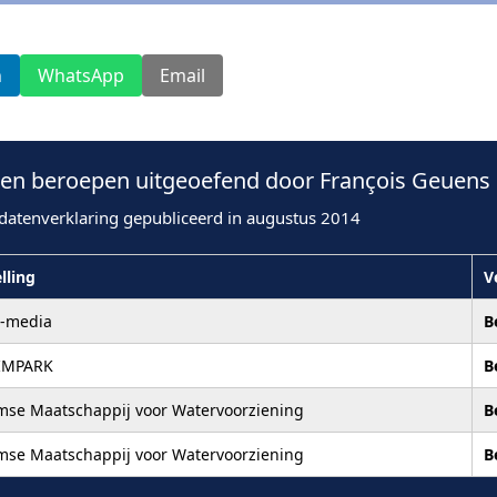
n
WhatsApp
Email
n beroepen uitgeoefend door François Geuens 
datenverklaring gepubliceerd in augustus 2014
lling
V
r-media
B
IMPARK
B
mse Maatschappij voor Watervoorziening
B
mse Maatschappij voor Watervoorziening
B