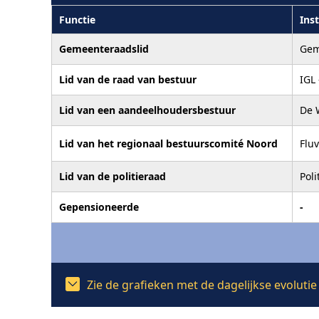
Functie
Inst
Gemeenteraadslid
Gem
Lid van de raad van bestuur
IGL
Lid van een aandeelhoudersbestuur
De 
Lid van het regionaal bestuurscomité Noord
Fluv
Lid van de politieraad
Pol
Gepensioneerde
-
Zie de grafieken met de dagelijkse evolut