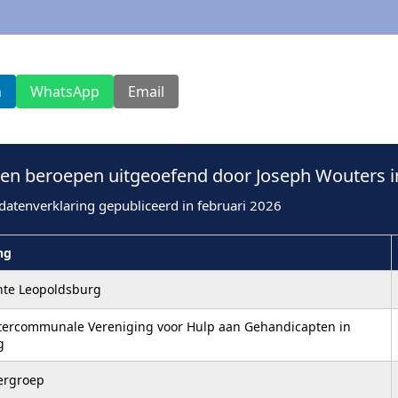
n
WhatsApp
Email
n beroepen uitgeoefend door Joseph Wouters i
datenverklaring gepubliceerd in februari 2026
ng
te Leopoldsburg
ntercommunale Vereniging voor Hulp aan Gehandicapten in
g
ergroep