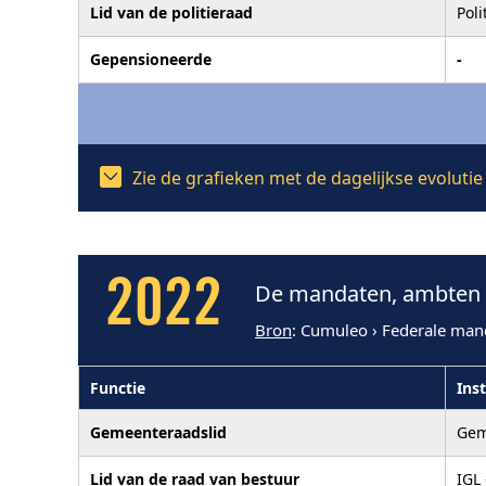
Lid van de politieraad
Pol
Gepensioneerde
-
Zie de grafieken met de dagelijkse evolut
2022
De mandaten, ambten e
Bron
: Cumuleo › Federale man
Functie
Inst
Gemeenteraadslid
Gem
Lid van de raad van bestuur
IGL