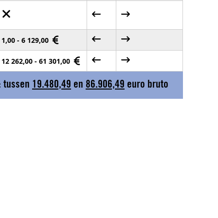
1,00 - 6 129,00
12 262,00 - 61 301,00
: tussen
19.480,49
en
86.906,49
euro bruto