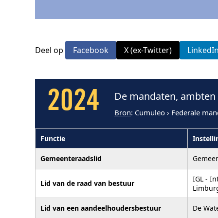
Deel op
Facebook
X (ex-Twitter)
LinkedI
2024
De mandaten, ambten e
Bron
: Cumuleo › Federale man
Functie
Instelli
Gemeenteraadslid
Gemeen
IGL - I
Lid van de raad van bestuur
Limbur
Lid van een aandeelhoudersbestuur
De Wat