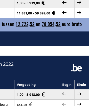
1,00 - 5 939,00
11 881,00 - 59 399,00
: tussen
12.722,52
en
78.054,52
euro bruto
n 2022
Vergoeding
Begin
Einde
1,00 - 5 918,00
mburg
654,26