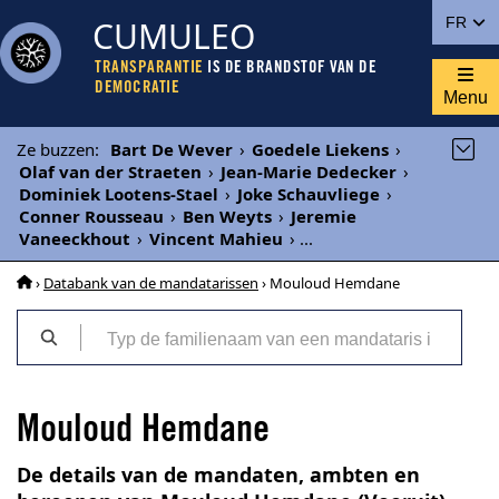
CUMULEO
FR
TRANSPARANTIE
IS DE BRANDSTOF VAN DE
DEMOCRATIE
Menu
Ze buzzen
:
Bart De Wever
›
Goedele Liekens
›
Olaf van der Straeten
›
Jean-Marie Dedecker
›
Dominiek Lootens-Stael
›
Joke Schauvliege
›
Conner Rousseau
›
Ben Weyts
›
Jeremie
Vaneeckhout
›
Vincent Mahieu
›
...
›
Databank van de mandatarissen
› Mouloud Hemdane
Mouloud Hemdane
De details van de mandaten, ambten en