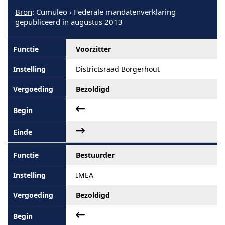
Bron
: Cumuleo › Federale mandatenverklaring
gepubliceerd in augustus 2013
Voorzitter
Districtsraad Borgerhout
Bezoldigd
Bestuurder
IMEA
Bezoldigd