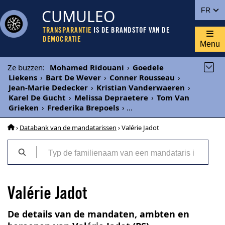
CUMULEO
FR
TRANSPARANTIE
IS DE BRANDSTOF VAN DE
DEMOCRATIE
Menu
Ze buzzen
:
Mohamed Ridouani
›
Goedele
Liekens
›
Bart De Wever
›
Conner Rousseau
›
Jean-Marie Dedecker
›
Kristian Vanderwaeren
›
Karel De Gucht
›
Melissa Depraetere
›
Tom Van
Grieken
›
Frederika Brepoels
›
...
›
Databank van de mandatarissen
› Valérie Jadot
Valérie Jadot
De details van de mandaten, ambten en