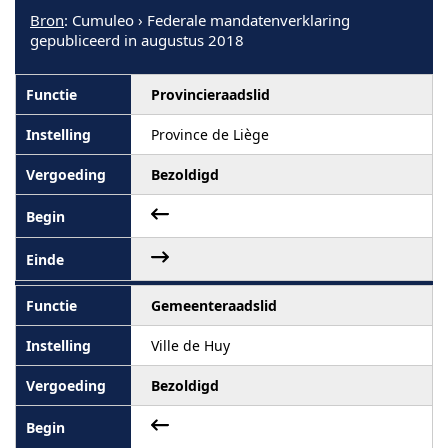
Bron
: Cumuleo › Federale mandatenverklaring
gepubliceerd in augustus 2018
Provincieraadslid
Province de Liège
Bezoldigd
Gemeenteraadslid
Ville de Huy
Bezoldigd