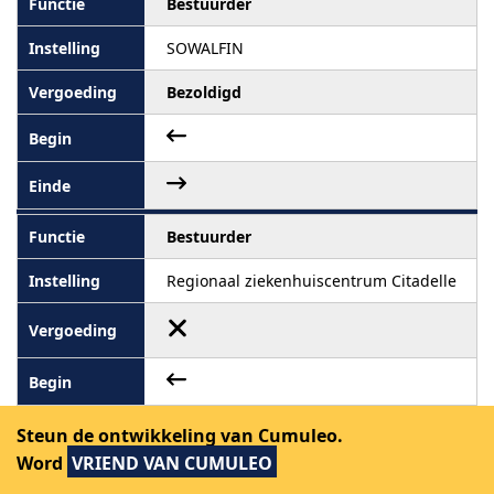
Bestuurder
SOWALFIN
Bezoldigd
Bestuurder
Regionaal ziekenhuiscentrum Citadelle
11 mei 2009
Steun de ontwikkeling van Cumuleo.
Word
VRIEND VAN CUMULEO
Bestuurder