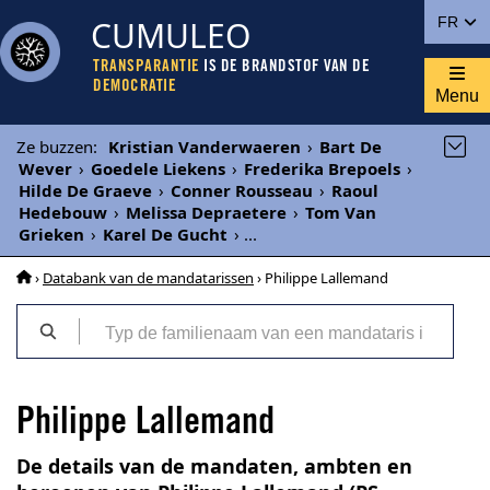
CUMULEO
FR
TRANSPARANTIE
IS DE BRANDSTOF VAN DE
DEMOCRATIE
Menu
Ze buzzen
:
Kristian Vanderwaeren
›
Bart De
Wever
›
Goedele Liekens
›
Frederika Brepoels
›
Hilde De Graeve
›
Conner Rousseau
›
Raoul
Hedebouw
›
Melissa Depraetere
›
Tom Van
Grieken
›
Karel De Gucht
›
...
›
Databank van de mandatarissen
› Philippe Lallemand
Philippe Lallemand
De details van de mandaten, ambten en