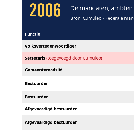
2006
De mandaten, ambten e
Bron
: Cumuleo › Federale man
Functie
Volksvertegenwoordiger
Secretaris
(toegevoegd door Cumuleo)
Gemeenteraadslid
Bestuurder
Bestuurder
Afgevaardigd bestuurder
Afgevaardigd bestuurder