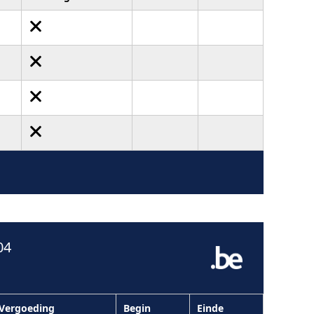
04
Vergoeding
Begin
Einde