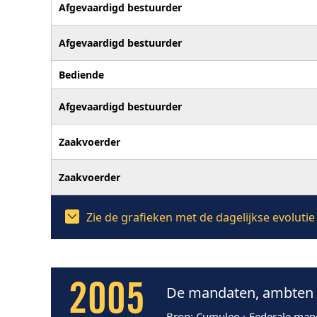
Afgevaardigd bestuurder
Afgevaardigd bestuurder
Bediende
Afgevaardigd bestuurder
Zaakvoerder
Zaakvoerder
Zie de grafieken met de dagelijkse evoluti
2005
De mandaten, ambten e
Bron
: Cumuleo › Federale man