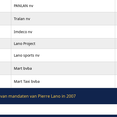
PANLAN nv
Tralan nv
Imdeco nv
Lano Project
Lano sports nv
Mart bvba
Mart Taxi bvba
e van mandaten van Pierre Lano in 2007