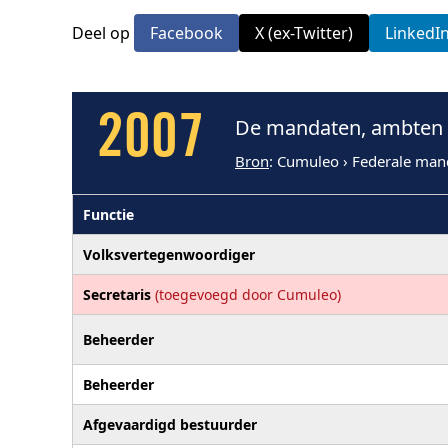
Deel op
Facebook
X (ex-Twitter)
LinkedI
2007
De mandaten, ambten e
Bron
: Cumuleo › Federale man
Functie
Volksvertegenwoordiger
Secretaris
(toegevoegd door Cumuleo)
Beheerder
Beheerder
Afgevaardigd bestuurder