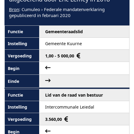
Bron
: Cumuleo › Federale mandatenverklaring
gepubliceerd in februari 2020
Gemeenteraadslid
Gemeente Kuurne
1,00 - 5 000,00
Lid van de raad van bestuur
Intercommunale Leiedal
3.560,00