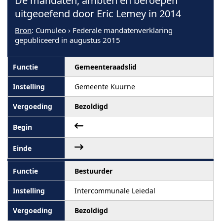
De mandaten, ambten en beroepen
uitgeoefend door Eric Lemey in 2014
Bron
: Cumuleo › Federale mandatenverklaring
gepubliceerd in augustus 2015
Gemeenteraadslid
Gemeente Kuurne
Bezoldigd
Bestuurder
Intercommunale Leiedal
Bezoldigd