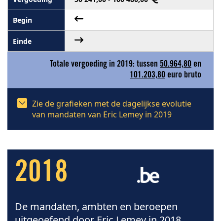
Totale vergoeding in 2019: tussen
50.964,80
en
101.203,80
euro bruto
Zie de grafieken met de dagelijkse evolutie
van mandaten van Eric Lemey in 2019
2018
De mandaten, ambten en beroepen
uitgeoefend door Eric Lemey in 2018