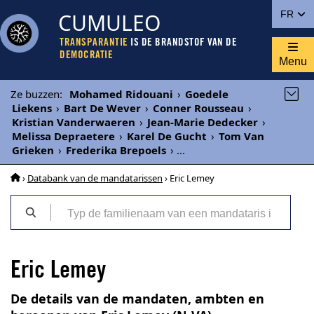
CUMULEO
FR
TRANSPARANTIE
IS DE BRANDSTOF VAN DE
DEMOCRATIE
Menu
Ze buzzen
:
Mohamed Ridouani
›
Goedele
Liekens
›
Bart De Wever
›
Conner Rousseau
›
Kristian Vanderwaeren
›
Jean-Marie Dedecker
›
Melissa Depraetere
›
Karel De Gucht
›
Tom Van
Grieken
›
Frederika Brepoels
›
...
›
Databank van de mandatarissen
› Eric Lemey
Eric Lemey
De details van de mandaten, ambten en