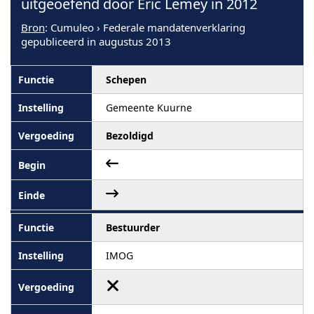
uitgeoefend door Eric Lemey in 2012
Bron
: Cumuleo › Federale mandatenverklaring
gepubliceerd in augustus 2013
Schepen
Gemeente Kuurne
Bezoldigd
Bestuurder
IMOG