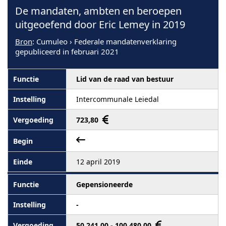
De mandaten, ambten en beroepen
uitgeoefend door Eric Lemey in 2019
Bron
: Cumuleo › Federale mandatenverklaring
gepubliceerd in februari 2021
Lid van de raad van bestuur
Intercommunale Leiedal
723,80
12 april 2019
Gepensioneerde
-
50 241,00 - 100 480,00