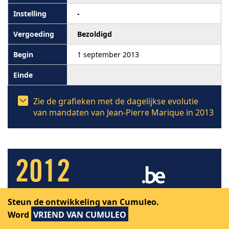
-
Bezoldigd
1 september 2013
Zie de grafieken met de dagelijkse evolutie
van mandaten van Jean-Pierre Marique in 2013
2012
Steun de ontwikkeling van Cumuleo.
De mandaten, ambten en beroepen
Word
VRIEND VAN CUMULEO
uitgeoefend door Jean-Pierre Marique in