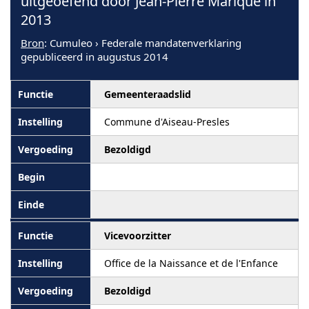
uitgeoefend door Jean-Pierre Marique in
2013
Bron
: Cumuleo › Federale mandatenverklaring
gepubliceerd in augustus 2014
Gemeenteraadslid
Commune d'Aiseau-Presles
Bezoldigd
Vicevoorzitter
Office de la Naissance et de l'Enfance
Bezoldigd