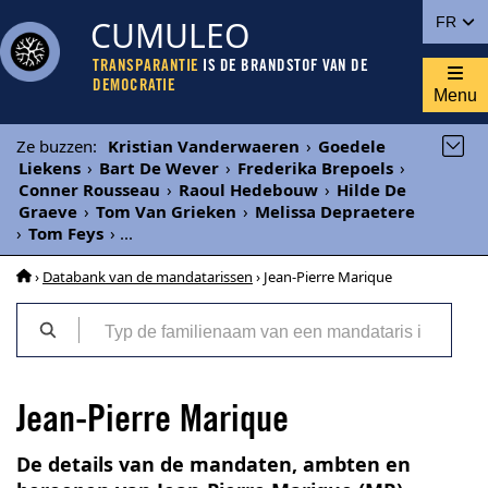
CUMULEO
FR
TRANSPARANTIE
IS DE BRANDSTOF VAN DE
DEMOCRATIE
Menu
Ze buzzen
:
Kristian Vanderwaeren
›
Goedele
Liekens
›
Bart De Wever
›
Frederika Brepoels
›
Conner Rousseau
›
Raoul Hedebouw
›
Hilde De
Graeve
›
Tom Van Grieken
›
Melissa Depraetere
›
Tom Feys
›
...
›
Databank van de mandatarissen
› Jean-Pierre Marique
Jean-Pierre Marique
De details van de mandaten, ambten en