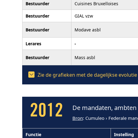
Bestuurder
Cuisines Bruxelloises
Bestuurder
GIAL vzw
Bestuurder
Modave asbl
Lerares
-
Bestuurder
Mass asbl
Zie de grafieken met de dagelijkse evolut
2012
De mandaten, ambten e
Bron
: Cumuleo › Federale man
Functie
Instelling