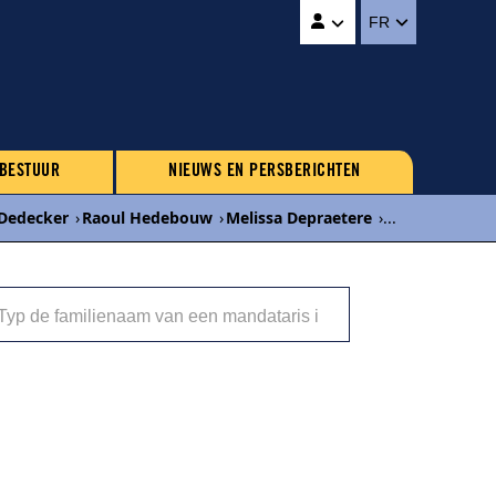
FR
 BESTUUR
NIEUWS EN PERSBERICHTEN
 Dedecker
›
Raoul Hedebouw
›
Melissa Depraetere
›
...