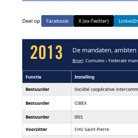
Deel op
Facebook
X (ex-Twitter)
LinkedI
2013
De mandaten, ambten e
Bron
: Cumuleo › Federale man
Functie
Instelling
Bestuurder
Société coopérative intercom
Bestuurder
CIBEX
Bestuurder
IRIS
Voorzitter
CHU Saint-Pierre