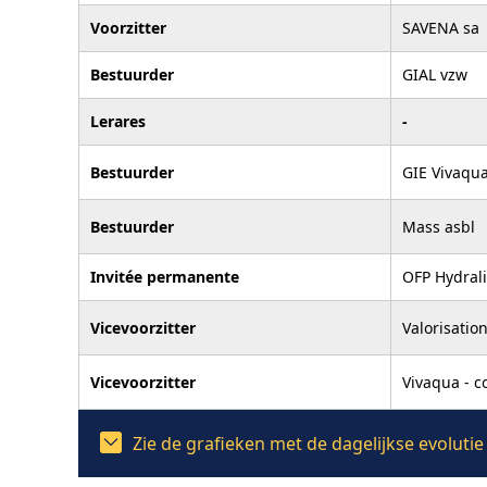
Voorzitter
SAVENA sa
Bestuurder
GIAL vzw
Lerares
-
Bestuurder
GIE Vivaqua
Bestuurder
Mass asbl
Invitée permanente
OFP Hydrali
Vicevoorzitter
Valorisatio
Vicevoorzitter
Vivaqua - c
Zie de grafieken met de dagelijkse evolut