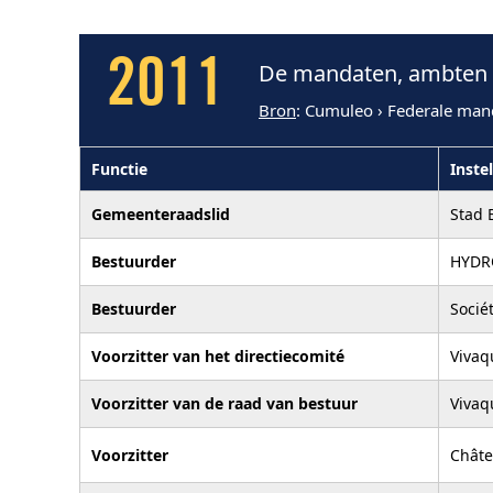
2011
De mandaten, ambten e
Bron
: Cumuleo › Federale man
Functie
Instel
Gemeenteraadslid
Stad 
Bestuurder
HYDR
Bestuurder
Socié
Voorzitter van het directiecomité
Vivaq
Voorzitter van de raad van bestuur
Vivaq
Voorzitter
Châte