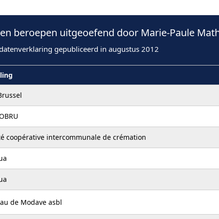
n beroepen uitgeoefend door Marie-Paule Mathi
datenverklaring gepubliceerd in augustus 2012
ling
Brussel
OBRU
té coopérative intercommunale de crémation
ua
ua
au de Modave asbl