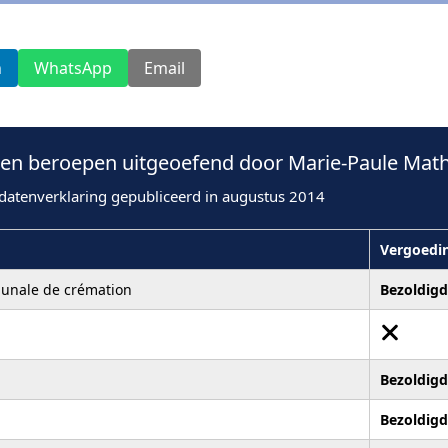
n
WhatsApp
Email
n beroepen uitgeoefend door Marie-Paule Mathi
datenverklaring gepubliceerd in augustus 2014
Vergoedi
munale de crémation
Bezoldigd
Bezoldigd
Bezoldigd