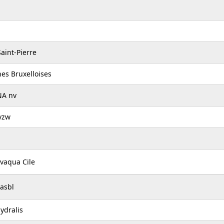
aint-Pierre
nes Bruxelloises
NA nv
vzw
ivaqua Cile
asbl
ydralis