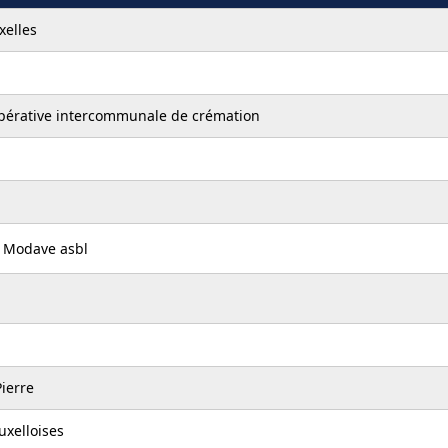
xelles
opérative intercommunale de crémation
 Modave asbl
ierre
uxelloises