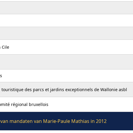
 Cile
s
n touristique des parcs et jardins exceptionnels de Wallonie asbl
omité régional bruxellois
ie van mandaten van Marie-Paule Mathias in 2012