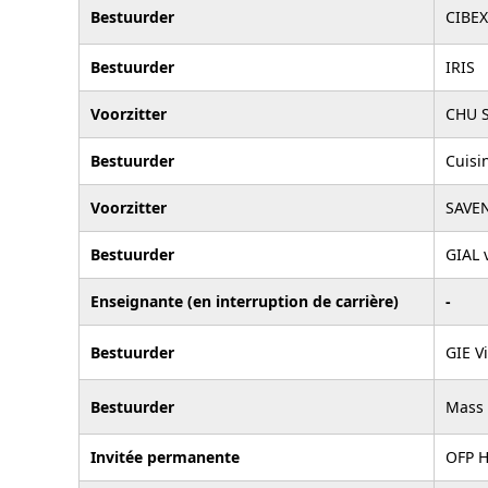
Bestuurder
CIBEX
Bestuurder
IRIS
Voorzitter
CHU S
Bestuurder
Cuisi
Voorzitter
SAVE
Bestuurder
GIAL 
Enseignante (en interruption de carrière)
-
Bestuurder
GIE V
Bestuurder
Mass 
Invitée permanente
OFP H