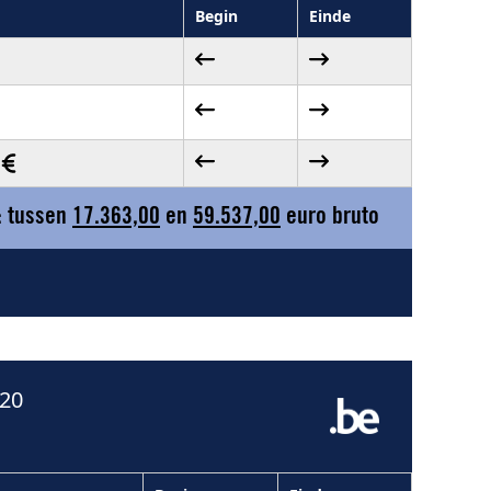
Begin
Einde
: tussen
17.363,00
en
59.537,00
euro bruto
020