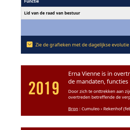
Functie
Lid van de raad van bestuur
Zie de grafieken met de dagelijkse evoluti
Erna Vienne is in overt
de mandaten, functies 
2019
Door zich te onttrekken aan zi
overtreden betreffende de ver
Bron
: Cumuleo › Rekenhof (fe