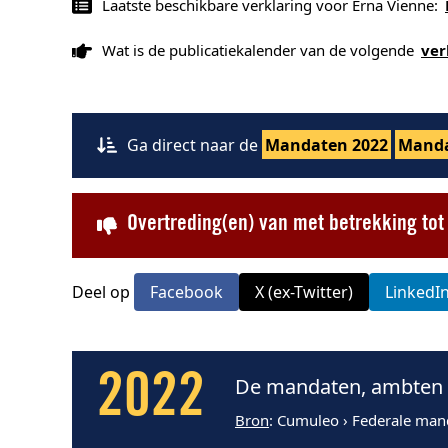
Laatste beschikbare verklaring voor Erna Vienne:
Wat is de publicatiekalender van de volgende
ver
Ga direct naar de
Mandaten 2022
Manda
Overtreding(en) van met betrekking to
Deel op
Facebook
X (ex-Twitter)
LinkedI
2022
De mandaten, ambten e
Bron
: Cumuleo › Federale man