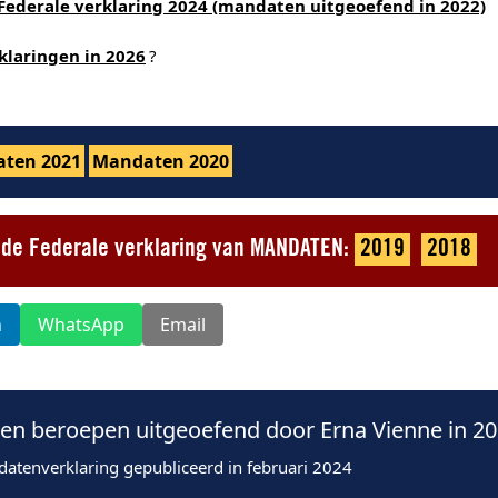
Federale verklaring 2024 (mandaten uitgeoefend in 2022)
klaringen in 2026
?
ten 2021
Mandaten 2020
t de Federale verklaring van MANDATEN:
2019
2018
n
WhatsApp
Email
n beroepen uitgeoefend door Erna Vienne in 2
datenverklaring gepubliceerd in februari 2024