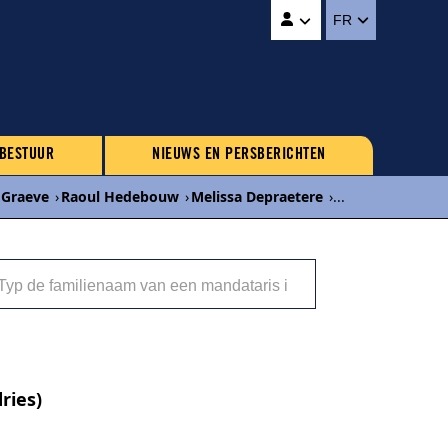
FR
 BESTUUR
NIEUWS EN PERSBERICHTEN
 Graeve
›
Raoul Hedebouw
›
Melissa Depraetere
›
...
ries)