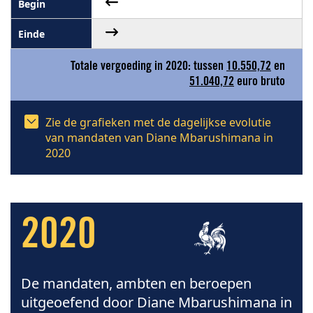
Totale vergoeding in 2020: tussen
10.550,72
en
51.040,72
euro bruto
Zie de grafieken met de dagelijkse evolutie
van mandaten van Diane Mbarushimana in
2020
2020
De mandaten, ambten en beroepen
uitgeoefend door Diane Mbarushimana in