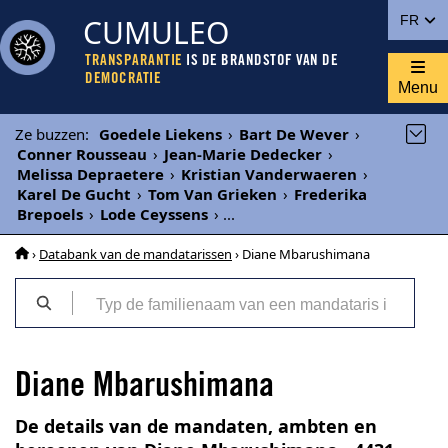
CUMULEO
FR
TRANSPARANTIE
IS DE BRANDSTOF VAN DE
DEMOCRATIE
Menu
Ze buzzen
:
Goedele Liekens
›
Bart De Wever
›
Conner Rousseau
›
Jean-Marie Dedecker
›
Melissa Depraetere
›
Kristian Vanderwaeren
›
Karel De Gucht
›
Tom Van Grieken
›
Frederika
Brepoels
›
Lode Ceyssens
›
...
›
Databank van de mandatarissen
› Diane Mbarushimana
Diane Mbarushimana
De details van de mandaten, ambten en