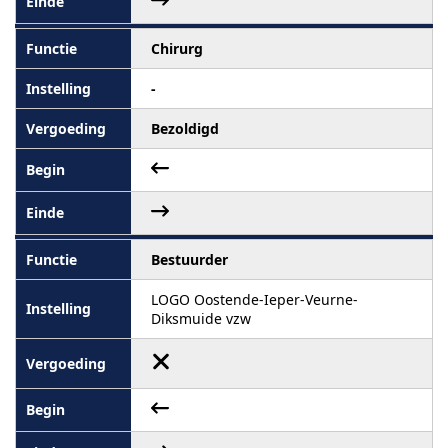
Chirurg
-
Bezoldigd
Bestuurder
LOGO Oostende-Ieper-Veurne-
Diksmuide vzw