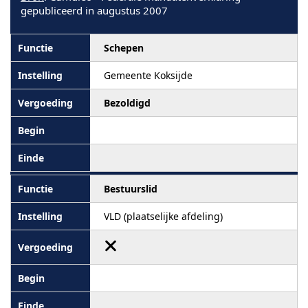
gepubliceerd in augustus 2007
Schepen
Gemeente Koksijde
Bezoldigd
Bestuurslid
VLD (plaatselijke afdeling)