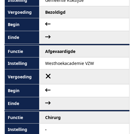
Gemeente Koksijde
Bezoldigd
Afgevaardigde
Westhoekacademie VZW
Chirurg
-