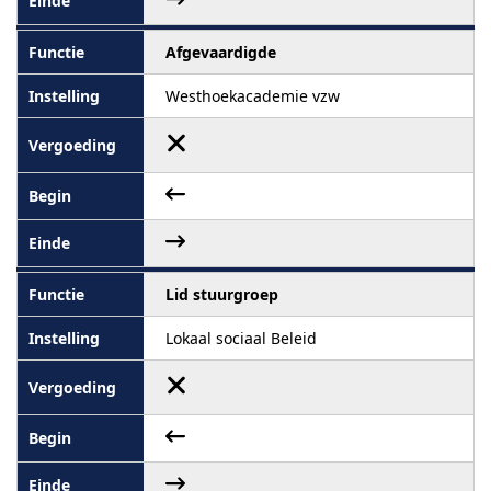
Afgevaardigde
Westhoekacademie vzw
Lid stuurgroep
Lokaal sociaal Beleid