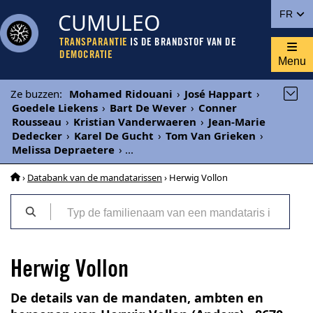
CUMULEO
FR
TRANSPARANTIE
IS DE BRANDSTOF VAN DE
DEMOCRATIE
Menu
Ze buzzen
:
Mohamed Ridouani
›
José Happart
›
Goedele Liekens
›
Bart De Wever
›
Conner
Rousseau
›
Kristian Vanderwaeren
›
Jean-Marie
Dedecker
›
Karel De Gucht
›
Tom Van Grieken
›
Melissa Depraetere
›
...
›
Databank van de mandatarissen
› Herwig Vollon
Herwig Vollon
De details van de mandaten, ambten en