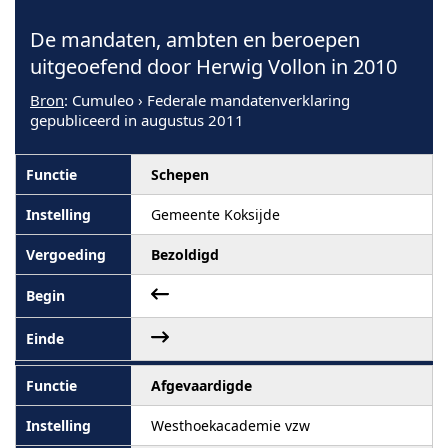
De mandaten, ambten en beroepen
uitgeoefend door Herwig Vollon in 2010
Bron
: Cumuleo › Federale mandatenverklaring
gepubliceerd in augustus 2011
Schepen
Gemeente Koksijde
Bezoldigd
Afgevaardigde
Westhoekacademie vzw